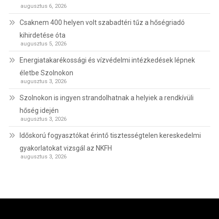
augusztus 6, 2026
Csaknem 400 helyen volt szabadtéri tűz a hőségriadó
kihirdetése óta
augusztus 5, 2026
Energiatakarékossági és vízvédelmi intézkedések lépnek
életbe Szolnokon
augusztus 3, 2026
Szolnokon is ingyen strandolhatnak a helyiek a rendkívüli
hőség idején
augusztus 3, 2026
Időskorú fogyasztókat érintő tisztességtelen kereskedelmi
gyakorlatokat vizsgál az NKFH
augusztus 3, 2026