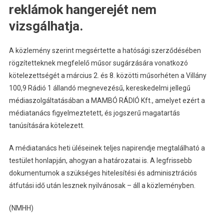
reklámok hangerejét nem
vizsgálhatja.
A közlemény szerint megsértette a hatósági szerződésében
rögzítetteknek megfelelő műsor sugárzására vonatkozó
kötelezettségét a március 2. és 8. közötti műsorhéten a Villány
100,9 Rádió 1 állandó megnevezésű, kereskedelmi jellegű
médiaszolgáltatásában a MAMBÓ RÁDIÓ Kft., amelyet ezért a
médiatanács figyelmeztetett, és jogszerű magatartás
tanúsítására kötelezett.
A médiatanács heti üléseinek teljes napirendje megtalálható a
testület honlapján, ahogyan a határozatai is. A legfrissebb
dokumentumok a szükséges hitelesítési és adminisztrációs
átfutási idő után lesznek nyilvánosak – áll a közleményben.
(NMHH)