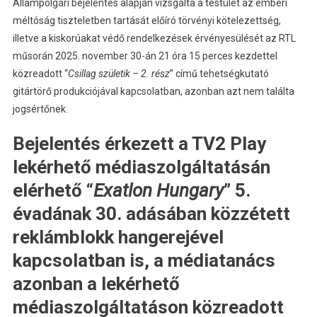
Állampolgári bejelentés alapján vizsgálta a testület az emberi
méltóság tiszteletben tartását előíró törvényi kötelezettség,
illetve a kiskorúakat védő rendelkezések érvényesülését az RTL
műsorán 2025. november 30-án 21 óra 15 perces kezdettel
közreadott “
Csillag születik – 2. rész
” című tehetségkutató
gitártörő produkciójával kapcsolatban, azonban azt nem találta
jogsértőnek.
Bejelentés érkezett a TV2 Play
lekérhető médiaszolgáltatásán
elérhető “
Exatlon Hungary
” 5.
évadának 30. adásában közzétett
reklámblokk hangerejével
kapcsolatban is, a médiatanács
azonban a lekérhető
médiaszolgáltatáson közreadott