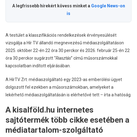
A legfrissebb hírekért kövess minket a
Google News-on
is
A testület a klasszifikációs rendelkezések érvényesülését
vizsgálja a Hír TV állandó megnevezésű médiaszolgáltatáson
2025. október 22-én 22 óra 30 perckor és 2026. február 25-én 22
óra 30 perckor sugárzott “
Riasztás
” című műsorszámokkal
kapcsolatban indított eljárásában.
A HírTV Zrt. médiaszolgáltató egy 2023-as emberölési ügyet
dolgozott fel ezekben a műsorszámokban, amelyeket a
lekérhető médiaszolgáltatásán is elérhetővé tett – írta a hatóság.
A kisalföld.hu internetes
sajtótermék több cikke esetében a
médiatartalom-szolgáltató