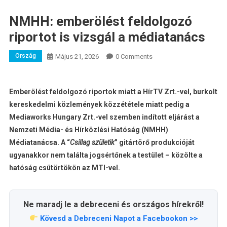
NMHH: emberölést feldolgozó
riportot is vizsgál a médiatanács
Ország
Május 21, 2026
0 Comments
Emberölést feldolgozó riportok miatt a HírTV Zrt.-vel, burkolt
kereskedelmi közlemények közzététele miatt pedig a
Mediaworks Hungary Zrt.-vel szemben indított eljárást a
Nemzeti Média- és Hírközlési Hatóság (NMHH)
Médiatanácsa. A “
Csillag születik
” gitártörő produkcióját
ugyanakkor nem találta jogsértőnek a testület – közölte a
hatóság csütörtökön az MTI-vel.
Ne maradj le a debreceni és országos hírekről!
Kövesd a Debreceni Napot a Facebookon >>