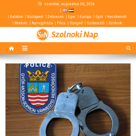
Skip
szombat, augusztus 08, 2026
to
Balaton
Budapest
Debrecen
Eger
Európa
Győr
Kecskemét
content
Miskolc
Nyíregyháza
Pécs
Szeged
Szoboszló
Szolnok
Szolnoki Nap