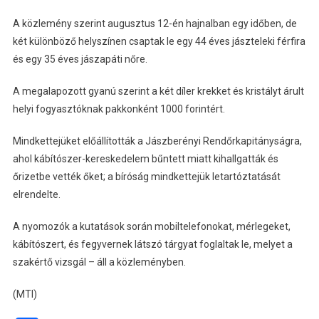
A közlemény szerint augusztus 12-én hajnalban egy időben, de
két különböző helyszínen csaptak le egy 44 éves jászteleki férfira
és egy 35 éves jászapáti nőre.
A megalapozott gyanú szerint a két díler krekket és kristályt árult
helyi fogyasztóknak pakkonként 1000 forintért.
Mindkettejüket előállították a Jászberényi Rendőrkapitányságra,
ahol kábítószer-kereskedelem bűntett miatt kihallgatták és
őrizetbe vették őket; a bíróság mindkettejük letartóztatását
elrendelte.
A nyomozók a kutatások során mobiltelefonokat, mérlegeket,
kábítószert, és fegyvernek látszó tárgyat foglaltak le, melyet a
szakértő vizsgál – áll a közleményben.
(MTI)