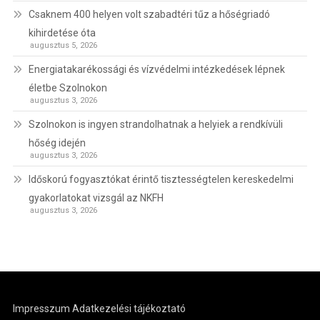
Csaknem 400 helyen volt szabadtéri tűz a hőségriadó
kihirdetése óta
augusztus 5, 2026
Energiatakarékossági és vízvédelmi intézkedések lépnek
életbe Szolnokon
augusztus 3, 2026
Szolnokon is ingyen strandolhatnak a helyiek a rendkívüli
hőség idején
augusztus 3, 2026
Időskorú fogyasztókat érintő tisztességtelen kereskedelmi
gyakorlatokat vizsgál az NKFH
augusztus 3, 2026
Impresszum
Adatkezelési tájékoztató