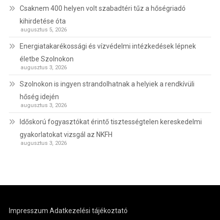
Csaknem 400 helyen volt szabadtéri tűz a hőségriadó
kihirdetése óta
augusztus 5, 2026
Energiatakarékossági és vízvédelmi intézkedések lépnek
életbe Szolnokon
augusztus 3, 2026
Szolnokon is ingyen strandolhatnak a helyiek a rendkívüli
hőség idején
augusztus 3, 2026
Időskorú fogyasztókat érintő tisztességtelen kereskedelmi
gyakorlatokat vizsgál az NKFH
augusztus 3, 2026
Impresszum
Adatkezelési tájékoztató