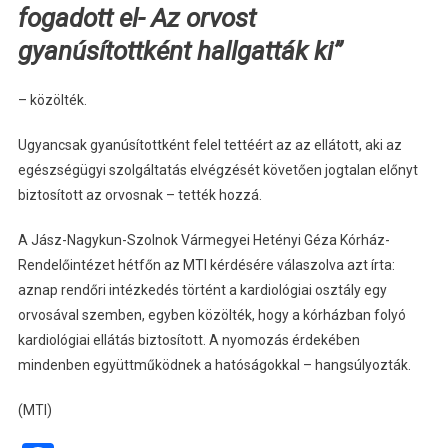
fogadott el- Az orvost
gyanúsítottként hallgatták ki”
– közölték.
Ugyancsak gyanúsítottként felel tettéért az az ellátott, aki az
egészségügyi szolgáltatás elvégzését követően jogtalan előnyt
biztosított az orvosnak – tették hozzá.
A Jász-Nagykun-Szolnok Vármegyei Hetényi Géza Kórház-
Rendelőintézet hétfőn az MTI kérdésére válaszolva azt írta:
aznap rendőri intézkedés történt a kardiológiai osztály egy
orvosával szemben, egyben közölték, hogy a kórházban folyó
kardiológiai ellátás biztosított. A nyomozás érdekében
mindenben együttműködnek a hatóságokkal – hangsúlyozták.
(MTI)