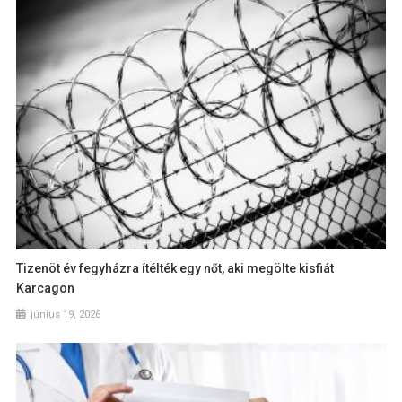
Tizenöt év fegyházra ítélték egy nőt, aki megölte kisfiát
Karcagon
június 19, 2026