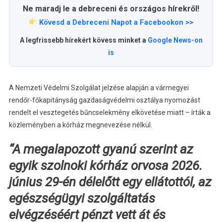
Ne maradj le a debreceni és országos hírekről!
Kövesd a Debreceni Napot a Facebookon >>
A legfrissebb hírekért kövess minket a
Google News-on
is
A Nemzeti Védelmi Szolgálat jelzése alapján a vármegyei
rendőr-főkapitányság gazdaságvédelmi osztálya nyomozást
rendelt el vesztegetés bűncselekmény elkövetése miatt – írták a
közleményben a kórház megnevezése nélkül.
“A megalapozott gyanú szerint az
egyik szolnoki kórház orvosa 2026.
június 29-én délelőtt egy ellátottól, az
egészségügyi szolgáltatás
elvégzéséért pénzt vett át és