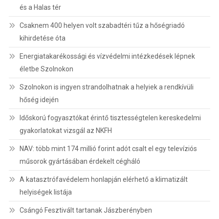
és a Halas tér
Csaknem 400 helyen volt szabadtéri tűz a hőségriadó
kihirdetése óta
Energiatakarékossági és vízvédelmi intézkedések lépnek
életbe Szolnokon
Szolnokon is ingyen strandolhatnak a helyiek a rendkívüli
hőség idején
Időskorú fogyasztókat érintő tisztességtelen kereskedelmi
gyakorlatokat vizsgál az NKFH
NAV: több mint 174 millió forint adót csalt el egy televíziós
műsorok gyártásában érdekelt cégháló
A katasztrófavédelem honlapján elérhető a klimatizált
helyiségek listája
Csángó Fesztivált tartanak Jászberényben