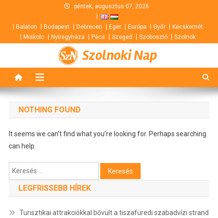
Skip
péntek, augusztus 07, 2026
to
Balaton
Budapest
Debrecen
Eger
Európa
Győr
Kecskemét
content
Miskolc
Nyíregyháza
Pécs
Szeged
Szoboszló
Szolnok
Szolnoki Nap
NOTHING FOUND
It seems we can’t find what you’re looking for. Perhaps searching
can help.
Keresés:
LEGFRISSEBB HÍREK
Turisztikai attrakciókkal bővült a tiszafüredi szabadvízi strand