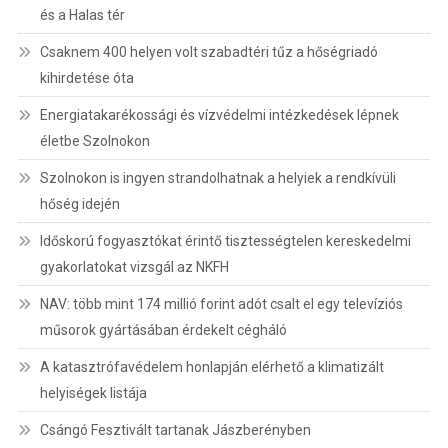
és a Halas tér
Csaknem 400 helyen volt szabadtéri tűz a hőségriadó
kihirdetése óta
Energiatakarékossági és vízvédelmi intézkedések lépnek
életbe Szolnokon
Szolnokon is ingyen strandolhatnak a helyiek a rendkívüli
hőség idején
Időskorú fogyasztókat érintő tisztességtelen kereskedelmi
gyakorlatokat vizsgál az NKFH
NAV: több mint 174 millió forint adót csalt el egy televíziós
műsorok gyártásában érdekelt cégháló
A katasztrófavédelem honlapján elérhető a klimatizált
helyiségek listája
Csángó Fesztivált tartanak Jászberényben