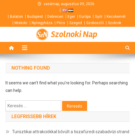
Skip
vasárnap, augusztus 09, 2026
to
Balaton
Budapest
Debrecen
Eger
Európa
Győr
Kecskemét
content
Miskolc
Nyíregyháza
Pécs
Szeged
Szoboszló
Szolnok
Szolnoki Nap
NOTHING FOUND
It seems we can’t find what you’re looking for. Perhaps searching
can help.
Keresés:
LEGFRISSEBB HÍREK
Turisztikai attrakciókkal bővült a tiszafüredi szabadvízi strand