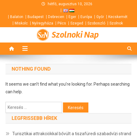
Skip
hétfő, augusztus 10, 2026
to
Balaton
Budapest
Debrecen
Eger
Európa
Győr
Kecskemét
content
Miskolc
Nyíregyháza
Pécs
Szeged
Szoboszló
Szolnok
Szolnoki Nap
NOTHING FOUND
It seems we can’t find what you’re looking for. Perhaps searching
can help.
Keresés:
LEGFRISSEBB HÍREK
Turisztikai attrakciókkal bővült a tiszafüredi szabadvízi strand