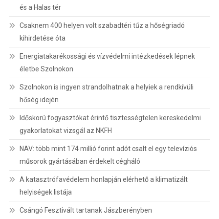
és a Halas tér
Csaknem 400 helyen volt szabadtéri tűz a hőségriadó
kihirdetése óta
Energiatakarékossági és vízvédelmi intézkedések lépnek
életbe Szolnokon
Szolnokon is ingyen strandolhatnak a helyiek a rendkívüli
hőség idején
Időskorú fogyasztókat érintő tisztességtelen kereskedelmi
gyakorlatokat vizsgál az NKFH
NAV: több mint 174 millió forint adót csalt el egy televíziós
műsorok gyártásában érdekelt cégháló
A katasztrófavédelem honlapján elérhető a klimatizált
helyiségek listája
Csángó Fesztivált tartanak Jászberényben