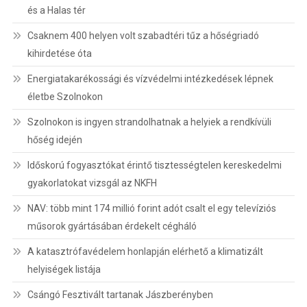
és a Halas tér
Csaknem 400 helyen volt szabadtéri tűz a hőségriadó
kihirdetése óta
Energiatakarékossági és vízvédelmi intézkedések lépnek
életbe Szolnokon
Szolnokon is ingyen strandolhatnak a helyiek a rendkívüli
hőség idején
Időskorú fogyasztókat érintő tisztességtelen kereskedelmi
gyakorlatokat vizsgál az NKFH
NAV: több mint 174 millió forint adót csalt el egy televíziós
műsorok gyártásában érdekelt cégháló
A katasztrófavédelem honlapján elérhető a klimatizált
helyiségek listája
Csángó Fesztivált tartanak Jászberényben