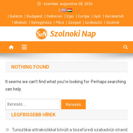
Skip
szombat, augusztus 08, 2026
to
Balaton
Budapest
Debrecen
Eger
Európa
Győr
Kecskemét
content
Miskolc
Nyíregyháza
Pécs
Szeged
Szoboszló
Szolnok
Szolnoki Nap
NOTHING FOUND
It seems we can’t find what you’re looking for. Perhaps searching
can help.
Keresés:
LEGFRISSEBB HÍREK
Turisztikai attrakciókkal bővült a tiszafüredi szabadvízi strand