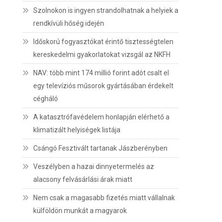
Szolnokon is ingyen strandolhatnak a helyiek a
rendkívüli hőség idején
Időskorú fogyasztókat érintő tisztességtelen
kereskedelmi gyakorlatokat vizsgál az NKFH
NAV: több mint 174 millió forint adót csalt el
egy televíziós műsorok gyártásában érdekelt
cégháló
A katasztrófavédelem honlapján elérhető a
klimatizált helyiségek listája
Csángó Fesztivált tartanak Jászberényben
Veszélyben a hazai dinnyetermelés az
alacsony felvásárlási árak miatt
Nem csak a magasabb fizetés miatt vállalnak
külföldön munkát a magyarok