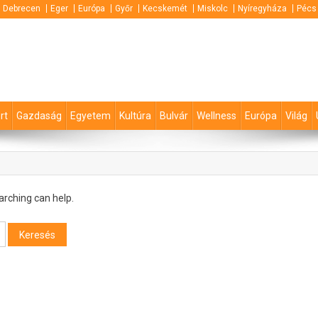
Debrecen
Eger
Európa
Győr
Kecskemét
Miskolc
Nyíregyháza
Pécs
rt
Gazdaság
Egyetem
Kultúra
Bulvár
Wellness
Európa
Világ
arching can help.