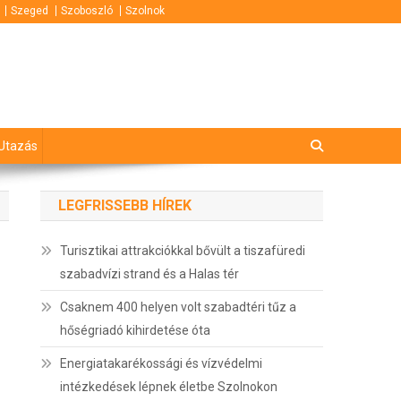
Szeged
Szoboszló
Szolnok
Utazás
LEGFRISSEBB HÍREK
Turisztikai attrakciókkal bővült a tiszafüredi
szabadvízi strand és a Halas tér
Csaknem 400 helyen volt szabadtéri tűz a
hőségriadó kihirdetése óta
Energiatakarékossági és vízvédelmi
intézkedések lépnek életbe Szolnokon