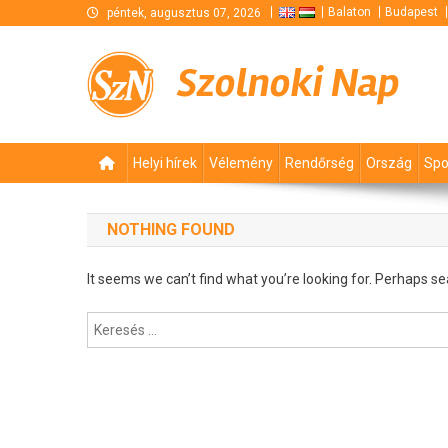
Skip
Balaton
Budapest
péntek, augusztus 07, 2026
to
content
Szolnoki Nap
Helyi hírek
Vélemény
Rendőrség
Ország
Spo
NOTHING FOUND
It seems we can’t find what you’re looking for. Perhaps se
Keresés: