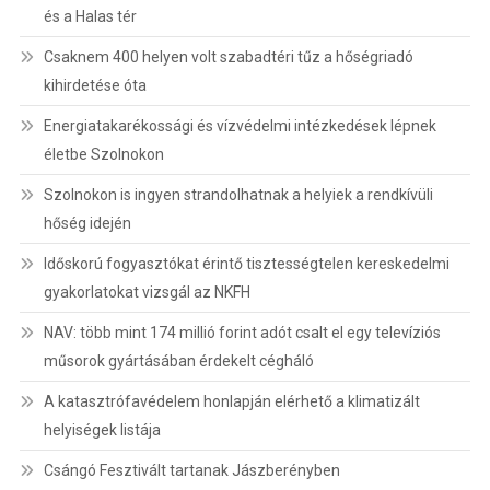
és a Halas tér
Csaknem 400 helyen volt szabadtéri tűz a hőségriadó
kihirdetése óta
Energiatakarékossági és vízvédelmi intézkedések lépnek
életbe Szolnokon
Szolnokon is ingyen strandolhatnak a helyiek a rendkívüli
hőség idején
Időskorú fogyasztókat érintő tisztességtelen kereskedelmi
gyakorlatokat vizsgál az NKFH
NAV: több mint 174 millió forint adót csalt el egy televíziós
műsorok gyártásában érdekelt cégháló
A katasztrófavédelem honlapján elérhető a klimatizált
helyiségek listája
Csángó Fesztivált tartanak Jászberényben