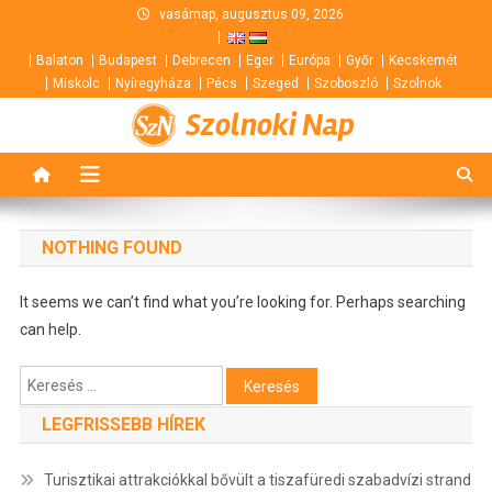
Skip
vasárnap, augusztus 09, 2026
to
Balaton
Budapest
Debrecen
Eger
Európa
Győr
Kecskemét
content
Miskolc
Nyíregyháza
Pécs
Szeged
Szoboszló
Szolnok
Szolnoki Nap
NOTHING FOUND
It seems we can’t find what you’re looking for. Perhaps searching
can help.
Keresés:
LEGFRISSEBB HÍREK
Turisztikai attrakciókkal bővült a tiszafüredi szabadvízi strand