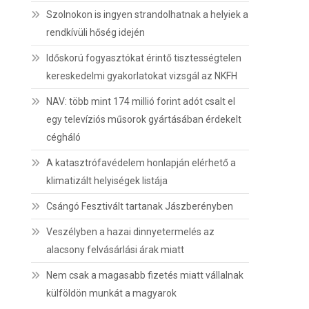
Szolnokon is ingyen strandolhatnak a helyiek a
rendkívüli hőség idején
Időskorú fogyasztókat érintő tisztességtelen
kereskedelmi gyakorlatokat vizsgál az NKFH
NAV: több mint 174 millió forint adót csalt el
egy televíziós műsorok gyártásában érdekelt
cégháló
A katasztrófavédelem honlapján elérhető a
klimatizált helyiségek listája
Csángó Fesztivált tartanak Jászberényben
Veszélyben a hazai dinnyetermelés az
alacsony felvásárlási árak miatt
Nem csak a magasabb fizetés miatt vállalnak
külföldön munkát a magyarok