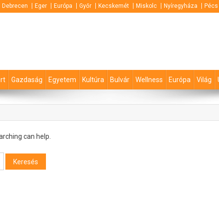
Debrecen
Eger
Európa
Győr
Kecskemét
Miskolc
Nyíregyháza
Pécs
rt
Gazdaság
Egyetem
Kultúra
Bulvár
Wellness
Európa
Világ
arching can help.