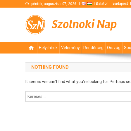
Skip
Balaton
Budapest
péntek, augusztus 07, 2026
to
content
Szolnoki Nap
Helyi hírek
Vélemény
Rendőrség
Ország
Spo
NOTHING FOUND
It seems we can’t find what you’re looking for. Perhaps se
Keresés: