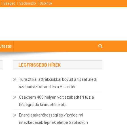
Szeged
Szoboszló
Szolnok
Utazás
LEGFRISSEBB HÍREK
Turisztikai attrakciókkal bővült a tiszafüredi
szabadvízi strand és a Halas tér
Csaknem 400 helyen volt szabadtéri tűz a
hőségriadó kihirdetése óta
Energiatakarékossági és vízvédelmi
intézkedések lépnek életbe Szolnokon