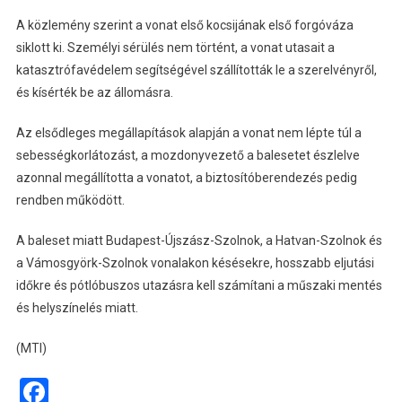
A közlemény szerint a vonat első kocsijának első forgóváza
siklott ki. Személyi sérülés nem történt, a vonat utasait a
katasztrófavédelem segítségével szállították le a szerelvényről,
és kísérték be az állomásra.
Az elsődleges megállapítások alapján a vonat nem lépte túl a
sebességkorlátozást, a mozdonyvezető a balesetet észlelve
azonnal megállította a vonatot, a biztosítóberendezés pedig
rendben működött.
A baleset miatt Budapest-Újszász-Szolnok, a Hatvan-Szolnok és
a Vámosgyörk-Szolnok vonalakon késésekre, hosszabb eljutási
időkre és pótlóbuszos utazásra kell számítani a műszaki mentés
és helyszínelés miatt.
(MTI)
Facebook