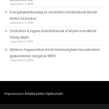
augusztus 5, 2026
Energiatakarékossági és vízvédelmi intézkedések lépnek
életbe Szolnokon
augusztus 3, 2026
Szolnokon is ingyen strandolhatnak a helyiek a rendkívüli
hőség idején
augusztus 3, 2026
Időskorú fogyasztókat érintő tisztességtelen kereskedelmi
gyakorlatokat vizsgál az NKFH
augusztus 3, 2026
Impresszum
Adatkezelési tájékoztató