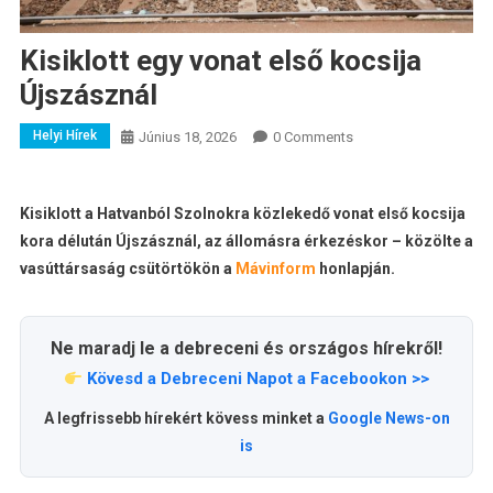
Kisiklott egy vonat első kocsija
Újszásznál
Helyi Hírek
Június 18, 2026
0 Comments
Kisiklott a Hatvanból Szolnokra közlekedő vonat első kocsija
kora délután Újszásznál, az állomásra érkezéskor – közölte a
vasúttársaság csütörtökön a
Mávinform
honlapján.
Ne maradj le a debreceni és országos hírekről!
Kövesd a Debreceni Napot a Facebookon >>
A legfrissebb hírekért kövess minket a
Google News-on
is