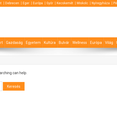
t
Debrecen
Eger
Európa
Győr
Kecskemét
Miskolc
Nyíregyháza
Pé
rt
Gazdaság
Egyetem
Kultúra
Bulvár
Wellness
Európa
Világ
arching can help.