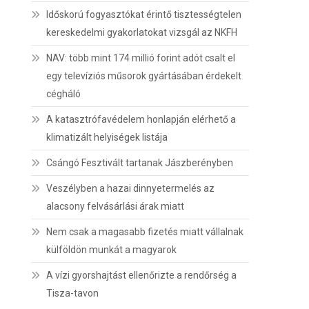
Időskorú fogyasztókat érintő tisztességtelen
kereskedelmi gyakorlatokat vizsgál az NKFH
NAV: több mint 174 millió forint adót csalt el
egy televíziós műsorok gyártásában érdekelt
cégháló
A katasztrófavédelem honlapján elérhető a
klimatizált helyiségek listája
Csángó Fesztivált tartanak Jászberényben
Veszélyben a hazai dinnyetermelés az
alacsony felvásárlási árak miatt
Nem csak a magasabb fizetés miatt vállalnak
külföldön munkát a magyarok
A vízi gyorshajtást ellenőrizte a rendőrség a
Tisza-tavon