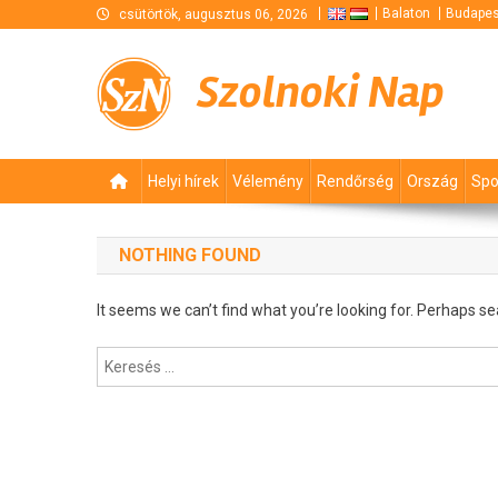
Skip
Balaton
Budapes
csütörtök, augusztus 06, 2026
to
content
Szolnoki Nap
Helyi hírek
Vélemény
Rendőrség
Ország
Spo
NOTHING FOUND
It seems we can’t find what you’re looking for. Perhaps se
Keresés: