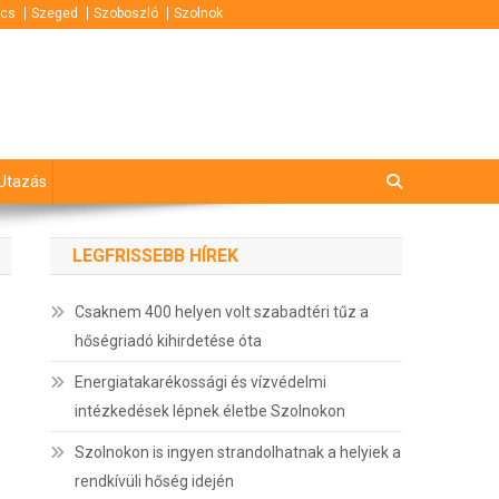
cs
Szeged
Szoboszló
Szolnok
Utazás
LEGFRISSEBB HÍREK
Csaknem 400 helyen volt szabadtéri tűz a
hőségriadó kihirdetése óta
Energiatakarékossági és vízvédelmi
intézkedések lépnek életbe Szolnokon
Szolnokon is ingyen strandolhatnak a helyiek a
rendkívüli hőség idején