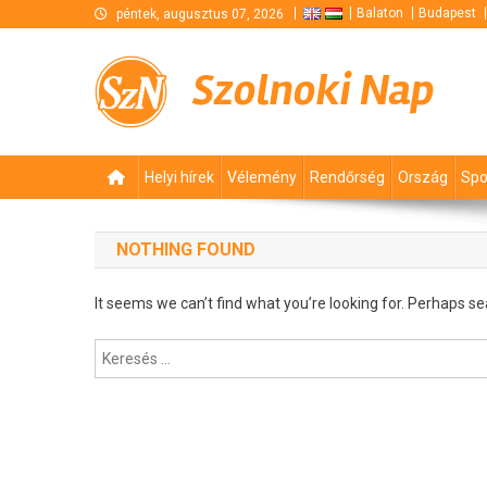
Skip
Balaton
Budapest
péntek, augusztus 07, 2026
to
content
Szolnoki Nap
Helyi hírek
Vélemény
Rendőrség
Ország
Spo
NOTHING FOUND
It seems we can’t find what you’re looking for. Perhaps se
Keresés: