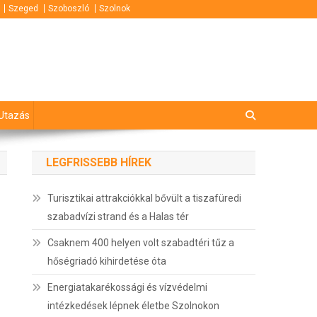
Szeged
Szoboszló
Szolnok
Utazás
LEGFRISSEBB HÍREK
Turisztikai attrakciókkal bővült a tiszafüredi
szabadvízi strand és a Halas tér
Csaknem 400 helyen volt szabadtéri tűz a
hőségriadó kihirdetése óta
Energiatakarékossági és vízvédelmi
intézkedések lépnek életbe Szolnokon