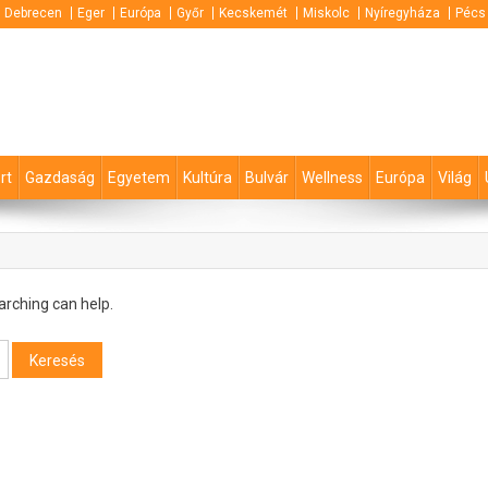
Debrecen
Eger
Európa
Győr
Kecskemét
Miskolc
Nyíregyháza
Pécs
rt
Gazdaság
Egyetem
Kultúra
Bulvár
Wellness
Európa
Világ
arching can help.