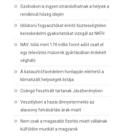
Szolnokon is ingyen strandolhatnak a helyiek a
rendkívüli hőség idején
Időskorú fogyasztókat érintő tisztességtelen
kereskedelmi gyakorlatokat vizsgál az NKFH
NAV: több mint 174 millió forint adót csalt el
egy televíziós műsorok gyártásában érdekelt
cégháló
A katasztrófavédelem honlapján elérhető a
klimatizált helyiségek listája
Csángó Fesztivált tartanak Jászberényben
Veszélyben a hazai dinnyetermelés az
alacsony felvásárlási árak miatt
Nem csak a magasabb fizetés miatt vállalnak
külföldön munkát a magyarok