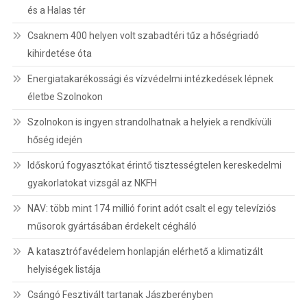
és a Halas tér
Csaknem 400 helyen volt szabadtéri tűz a hőségriadó
kihirdetése óta
Energiatakarékossági és vízvédelmi intézkedések lépnek
életbe Szolnokon
Szolnokon is ingyen strandolhatnak a helyiek a rendkívüli
hőség idején
Időskorú fogyasztókat érintő tisztességtelen kereskedelmi
gyakorlatokat vizsgál az NKFH
NAV: több mint 174 millió forint adót csalt el egy televíziós
műsorok gyártásában érdekelt cégháló
A katasztrófavédelem honlapján elérhető a klimatizált
helyiségek listája
Csángó Fesztivált tartanak Jászberényben