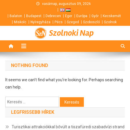
Skip
vasárnap, augusztus 09, 2026
to
Balaton
Budapest
Debrecen
Eger
Európa
Győr
Kecskemét
content
Miskolc
Nyíregyháza
Pécs
Szeged
Szoboszló
Szolnok
Szolnoki Nap
NOTHING FOUND
It seems we can’t find what you’re looking for. Perhaps searching
can help.
Keresés:
LEGFRISSEBB HÍREK
Turisztikai attrakciókkal bővült a tiszafüredi szabadvízi strand