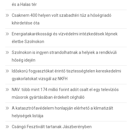
és a Halas tér
Csaknem 400 helyen volt szabadtéri tűz a hőségriadó
kihirdetése óta
Energiatakarékossági és vízvédelmi intézkedések lépnek
életbe Szolnokon
Szolnokon is ingyen strandolhatnak a helyiek a rendkívüli
hőség idején
Időskorú fogyasztókat érintő tisztességtelen kereskedelmi
gyakorlatokat vizsgál az NKFH
NAV: több mint 174 millió forint adót csalt el egy televíziós
műsorok gyártásában érdekelt cégháló
A katasztrófavédelem honlapján elérhető a klimatizált
helyiségek listája
Csángó Fesztivált tartanak Jászberényben