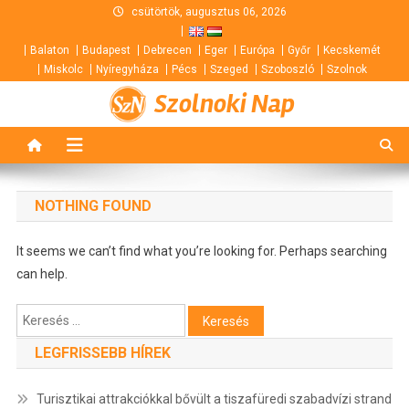
Skip
csütörtök, augusztus 06, 2026
to
Balaton
Budapest
Debrecen
Eger
Európa
Győr
Kecskemét
content
Miskolc
Nyíregyháza
Pécs
Szeged
Szoboszló
Szolnok
Szolnoki Nap
NOTHING FOUND
It seems we can’t find what you’re looking for. Perhaps searching
can help.
Keresés:
LEGFRISSEBB HÍREK
Turisztikai attrakciókkal bővült a tiszafüredi szabadvízi strand