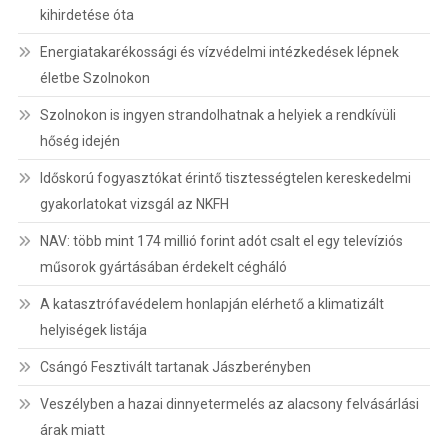
kihirdetése óta
Energiatakarékossági és vízvédelmi intézkedések lépnek
életbe Szolnokon
Szolnokon is ingyen strandolhatnak a helyiek a rendkívüli
hőség idején
Időskorú fogyasztókat érintő tisztességtelen kereskedelmi
gyakorlatokat vizsgál az NKFH
NAV: több mint 174 millió forint adót csalt el egy televíziós
műsorok gyártásában érdekelt cégháló
A katasztrófavédelem honlapján elérhető a klimatizált
helyiségek listája
Csángó Fesztivált tartanak Jászberényben
Veszélyben a hazai dinnyetermelés az alacsony felvásárlási
árak miatt