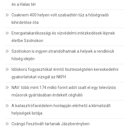
és a Halas tér
Csaknem 400 helyen volt szabadtéri tűz a hőségriadó
kihirdetése óta
Energiatakarékossági és vízvédelmi intézkedések lépnek
életbe Szolnokon
Szolnokon is ingyen strandolhatnak a helyiek a rendkívüli
hőség idején
Időskorú fogyasztókat érintő tisztességtelen kereskedelmi
gyakorlatokat vizsgál az NKFH
NAV: több mint 174 millió forint adót csalt el egy televíziós
műsorok gyártásában érdekelt cégháló
A katasztrófavédelem honlapján elérhető a klimatizált
helyiségek listája
Csángó Fesztivált tartanak Jászberényben