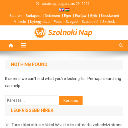
Skip
vasárnap, augusztus 09, 2026
to
Balaton
Budapest
Debrecen
Eger
Európa
Győr
Kecskemét
content
Miskolc
Nyíregyháza
Pécs
Szeged
Szoboszló
Szolnok
Szolnoki Nap
NOTHING FOUND
It seems we can’t find what you’re looking for. Perhaps searching
can help.
Keresés:
LEGFRISSEBB HÍREK
Turisztikai attrakciókkal bővült a tiszafüredi szabadvízi strand