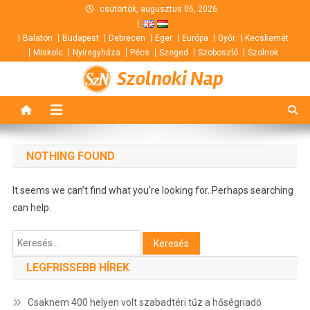
Skip
csütörtök, augusztus 06, 2026
to
Balaton
Budapest
Debrecen
Eger
Európa
Győr
Kecskemét
content
Miskolc
Nyíregyháza
Pécs
Szeged
Szoboszló
Szolnok
Szolnoki Nap
NOTHING FOUND
It seems we can’t find what you’re looking for. Perhaps searching
can help.
Keresés:
LEGFRISSEBB HÍREK
Csaknem 400 helyen volt szabadtéri tűz a hőségriadó