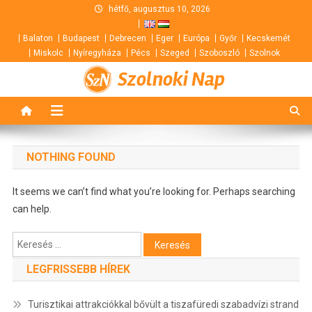
Skip
hétfő, augusztus 10, 2026
to
Balaton
Budapest
Debrecen
Eger
Európa
Győr
Kecskemét
content
Miskolc
Nyíregyháza
Pécs
Szeged
Szoboszló
Szolnok
Szolnoki Nap
NOTHING FOUND
It seems we can’t find what you’re looking for. Perhaps searching
can help.
Keresés:
LEGFRISSEBB HÍREK
Turisztikai attrakciókkal bővült a tiszafüredi szabadvízi strand