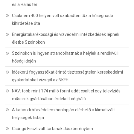
és a Halas tér
Csaknem 400 helyen volt szabadtéri tűz a hőségriadó
kihirdetése óta
Energiatakarékossági és vízvédelmi intézkedések lépnek
életbe Szolnokon
Szolnokon is ingyen strandolhatnak a helyiek a rendkívüli
hőség idején
Időskorú fogyasztókat érintő tisztességtelen kereskedelmi
gyakorlatokat vizsgál az NKFH
NAV: több mint 174 millió forint adót csalt el egy televíziós
műsorok gyártásában érdekelt cégháló
A katasztrófavédelem honlapján elérhető a klimatizált
helyiségek listája
Csángó Fesztivált tartanak Jászberényben