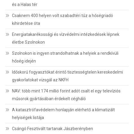
és a Halas tér
Csaknem 400 helyen volt szabadtéri tűz a hőségriadó
kihirdetése óta
Energiatakarékossági és vízvédelmi intézkedések lépnek
életbe Szolnokon
Szolnokon is ingyen strandolhatnak a helyiek a rendkívüli
hőség idején
Időskorú fogyasztókat érintő tisztességtelen kereskedelmi
gyakorlatokat vizsgál az NKFH
NAV: több mint 174 millió forint adót csalt el egy televíziós
műsorok gyártásában érdekelt cégháló
A katasztrófavédelem honlapján elérhető a klimatizált
helyiségek listája
Csángó Fesztivált tartanak Jászberényben