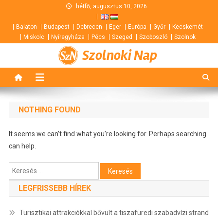
Skip
hétfő, augusztus 10, 2026
to
Balaton
Budapest
Debrecen
Eger
Európa
Győr
Kecskemét
content
Miskolc
Nyíregyháza
Pécs
Szeged
Szoboszló
Szolnok
Szolnoki Nap
NOTHING FOUND
It seems we can’t find what you’re looking for. Perhaps searching
can help.
Keresés:
LEGFRISSEBB HÍREK
Turisztikai attrakciókkal bővült a tiszafüredi szabadvízi strand