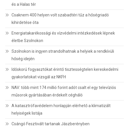
és a Halas tér
Csaknem 400 helyen volt szabadtéri tűz a hőségriadó
kihirdetése óta
Energiatakarékossági és vízvédelmi intézkedések lépnek
életbe Szolnokon
Szolnokon is ingyen strandolhatnak a helyiek a rendkívüli
hőség idején
Időskorú fogyasztókat érintő tisztességtelen kereskedelmi
gyakorlatokat vizsgál az NKFH
NAV: több mint 174 millió forint adót csalt el egy televíziós
műsorok gyártásában érdekelt cégháló
A katasztrófavédelem honlapján elérhető a klimatizált
helyiségek listája
Csángó Fesztivált tartanak Jászberényben