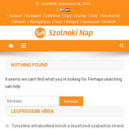
Skip
csütörtök, augusztus 06, 2026
to
Balaton
Budapest
Debrecen
Eger
Európa
Győr
Kecskemét
content
Miskolc
Nyíregyháza
Pécs
Szeged
Szoboszló
Szolnok
Szolnoki Nap
NOTHING FOUND
It seems we can’t find what you’re looking for. Perhaps searching
can help.
Keresés:
LEGFRISSEBB HÍREK
Turisztikai attrakciókkal bővült a tiszafüredi szabadvízi strand