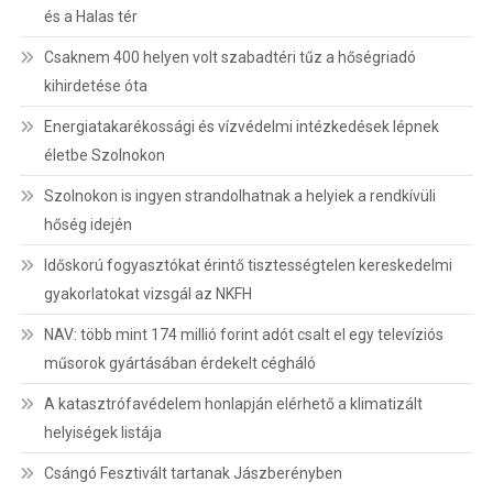
és a Halas tér
Csaknem 400 helyen volt szabadtéri tűz a hőségriadó
kihirdetése óta
Energiatakarékossági és vízvédelmi intézkedések lépnek
életbe Szolnokon
Szolnokon is ingyen strandolhatnak a helyiek a rendkívüli
hőség idején
Időskorú fogyasztókat érintő tisztességtelen kereskedelmi
gyakorlatokat vizsgál az NKFH
NAV: több mint 174 millió forint adót csalt el egy televíziós
műsorok gyártásában érdekelt cégháló
A katasztrófavédelem honlapján elérhető a klimatizált
helyiségek listája
Csángó Fesztivált tartanak Jászberényben