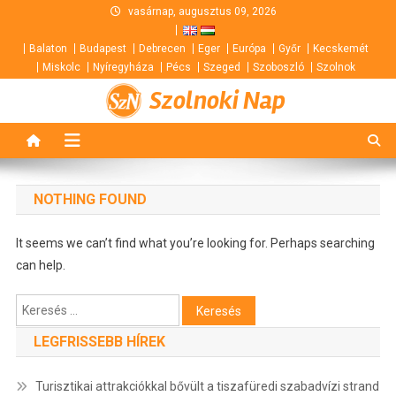
Skip
vasárnap, augusztus 09, 2026
to
Balaton
Budapest
Debrecen
Eger
Európa
Győr
Kecskemét
content
Miskolc
Nyíregyháza
Pécs
Szeged
Szoboszló
Szolnok
Szolnoki Nap
NOTHING FOUND
It seems we can’t find what you’re looking for. Perhaps searching
can help.
Keresés:
LEGFRISSEBB HÍREK
Turisztikai attrakciókkal bővült a tiszafüredi szabadvízi strand