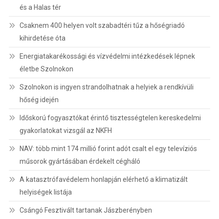
és a Halas tér
Csaknem 400 helyen volt szabadtéri tűz a hőségriadó
kihirdetése óta
Energiatakarékossági és vízvédelmi intézkedések lépnek
életbe Szolnokon
Szolnokon is ingyen strandolhatnak a helyiek a rendkívüli
hőség idején
Időskorú fogyasztókat érintő tisztességtelen kereskedelmi
gyakorlatokat vizsgál az NKFH
NAV: több mint 174 millió forint adót csalt el egy televíziós
műsorok gyártásában érdekelt cégháló
A katasztrófavédelem honlapján elérhető a klimatizált
helyiségek listája
Csángó Fesztivált tartanak Jászberényben