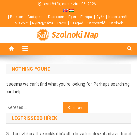
Skip
csütörtök, augusztus 06, 2026
to
Balaton
Budapest
Debrecen
Eger
Európa
Győr
Kecskemét
content
Miskolc
Nyíregyháza
Pécs
Szeged
Szoboszló
Szolnok
Szolnoki Nap
NOTHING FOUND
It seems we can’t find what you’re looking for. Perhaps searching
can help.
Keresés:
LEGFRISSEBB HÍREK
Turisztikai attrakciókkal bővült a tiszafüredi szabadvízi strand