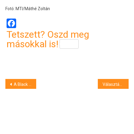
Fotó: MTI/Máthé Zoltán
Facebook
Tetszett? Oszd meg
másokkal is!
Bejegyzés
A Black Friday-akciók veszélyeire figyelmeztet az NMHH
Választási törvény módosítása: az ellenzéki pártok szerint csalásra készül a Fidesz
navigáció