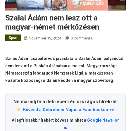
Szalai Ádám nem lesz ott a
magyar-német mérkőzésen
Sport
November 19, 2024
0 Comments
Szilas Ádám csapatorvos javaslatára Szalai Ádám pályaedző
nem lesz ott a Puskás Arénában a ma esti Magyarország-
Németország labdarúgó Nemzetek Ligája-mérkőzésen –
közölte közösségi oldalán kedden a magyar szövetség.
Ne maradj le a debreceni és országos hírekről!
Kövesd a Debreceni Napot a Facebookon >>
A legfrissebb hírekért kövess minket a
Google News-on
is