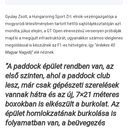
Gyulay Zsolt, a Hungaroring Sport Zrt. elnök-vezérigazgatója a
mogyoródi létesítményben tartott hétfői sajtótájékoztatóján azt
mondta, július elején, a GT Open elnevezésű versenyen próbálják
majd ki a megújult infrastruktúrát, ugyanakkor számos ideiglenes
megoldással is készülnek az F1-es hétvégére, így
“érdekes 40.
Magyar Nagydíj”
elé néznek.
“A paddock épület rendben van, az
első szinten, ahol a paddock club
lesz, már csak gépészeti szerelések
vannak hátra és az új, 7×21 méteres
boxokban is elkészült a burkolat. Az
épület homlokzatának burkolása is
folyamatban van, a beüvegezés