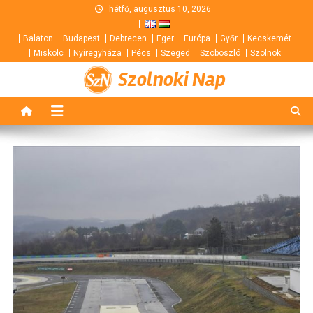
Skip
hétfő, augusztus 10, 2026
to
Balaton
Budapest
Debrecen
Eger
Európa
Győr
Kecskemét
content
Miskolc
Nyíregyháza
Pécs
Szeged
Szoboszló
Szolnok
Szolnoki Nap