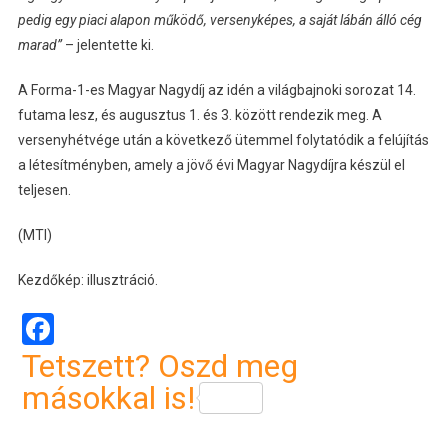
pedig egy piaci alapon működő, versenyképes, a saját lábán álló cég
marad”
– jelentette ki.
A Forma-1-es Magyar Nagydíj az idén a világbajnoki sorozat 14.
futama lesz, és augusztus 1. és 3. között rendezik meg. A
versenyhétvége után a következő ütemmel folytatódik a felújítás
a létesítményben, amely a jövő évi Magyar Nagydíjra készül el
teljesen.
(MTI)
Kezdőkép: illusztráció.
Facebook
Tetszett? Oszd meg
másokkal is!