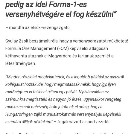
pedig az idei Forma-1-es
versenyhétvégére el fog készülni”
– mondta az elnök-vezérigazgató.
Gyulay Zsolt beszámolt róla, hogy a versenysorozatot működtető
Formula One Management (FOM) képviselői átlagosan
kéthavonta utaznak el Mogyoródra és tartanak szemlét a
létesítményben.
“Minden részletet megtekintenek, és a legutóbb például az ausztrál
kollégákat hozták ide, hogy megmutassák nekik, hogy így, ilyen
minőségben is fel lehet újítani egy pályát. Nyilvánvalóan ez
számunkra megtisztelő és nagyon jó érzés, ugyanakkor rengeteg
munka és sok nehézség árán jutottunk el odáig, hogy a
Hungaroringen zajló munkálatokat más versenypályák képviselői
számára állítják példaként”
– fogalmazott a sportvezető.