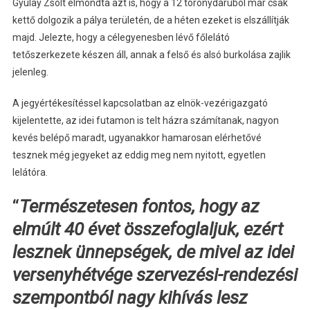
Gyulay Zsolt elmondta azt is, hogy a 12 toronydaruból már csak
kettő dolgozik a pálya területén, de a héten ezeket is elszállítják
majd. Jelezte, hogy a célegyenesben lévő főlelátó
tetőszerkezete készen áll, annak a felső és alsó burkolása zajlik
jelenleg.
A jegyértékesítéssel kapcsolatban az elnök-vezérigazgató
kijelentette, az idei futamon is telt házra számítanak, nagyon
kevés belépő maradt, ugyanakkor hamarosan elérhetővé
tesznek még jegyeket az eddig meg nem nyitott, egyetlen
lelátóra.
“
Természetesen fontos, hogy az
elmúlt 40 évet összefoglaljuk, ezért
lesznek ünnepségek, de mivel az idei
versenyhétvége szervezési-rendezési
szempontból nagy kihívás lesz