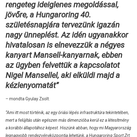
rengeteg ideiglenes megoldással,
jövőre, a Hungaroring 40.
születésnapjára tervezünk igazán
nagy ünneplést. Az idén ugyanakkor
hivatalosan is elnevezzük a négyes
kanyart Mansell-kanyarnak, ebben
az ügyben felvettük a kapcsolatot
Nigel Mansellel, aki elküldi majd a
kézlenyomatát”
– mondta Gyulay Zsolt.
“Ami itt most történik, az egy óriási lépés infrastruktúra tekintetében,
mert a felújítás után egészen más dimenzióba kerül ez a létesítmény
a korábbi állapotához képest. Hiszünk abban, hogy mi Magyarország
legnagyobb rendezvényközpontja lehetünk, a Hungaroring Sport Zrt.