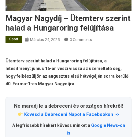
Magyar Nagydíj – Ütemterv szerint
halad a Hungaroring felújítása
Sport
Március 24, 2025
0 Comments
Ütemterv szerint halad a Hungaroring felújítása, a
létesítményt június 16-án veszi vissza az üzemeltető cég,
hogy felkészüljön az augusztus első hétvégéjén sorra kerülő
40. Forma-1-es Magyar Nagydíjra.
Ne maradj le a debreceni és országos hírekről!
Kövesd a Debreceni Napot a Facebookon >>
A legfrissebb hírekért kövess minket a
Google News-on
is