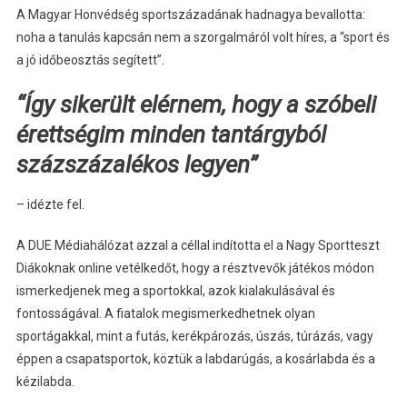
A Magyar Honvédség sportszázadának hadnagya bevallotta:
noha a tanulás kapcsán nem a szorgalmáról volt híres, a “sport és
a jó időbeosztás segített”.
“Így sikerült elérnem, hogy a szóbeli
érettségim minden tantárgyból
százszázalékos legyen”
– idézte fel.
A DUE Médiahálózat azzal a céllal indította el a Nagy Sportteszt
Diákoknak online vetélkedőt, hogy a résztvevők játékos módon
ismerkedjenek meg a sportokkal, azok kialakulásával és
fontosságával. A fiatalok megismerkedhetnek olyan
sportágakkal, mint a futás, kerékpározás, úszás, túrázás, vagy
éppen a csapatsportok, köztük a labdarúgás, a kosárlabda és a
kézilabda.