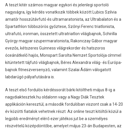
A teszt kitér számos magyar egykori és jelenlegi sportoló
nagyságra, így kérdés vonatkozik többek között Lubics Szilvia
amatőr hosszútávfutó és ultramaratonista, az Ultrabalaton és a
Spartathlon többszörös győztese, Szőnyi Ferenc triatlonista,
ultrafutó, ironman, összetett ultratriatlon világbajnok, Schirilla
György magyar szupermaratonista, Rakonczay Gábor magyar
evezős, kétszeres Guinness világrekorder és hatszoros
óceánátkelő hajós, Monspart Sarolta Nemzet Sportolója címmel
kitüntetett tájfutó világbajnok, Béres Alexandra világ- és Európa-
bajnok fitneszversenyző, valamint Szalai Ádám válogatott
labdarúgó pályafutására is.
A teszt első fordulós kérdéssorát bárki kitöltheti május 8-ig a
nagydiaktesztek.hu oldalonn vagy a Nagy Diák Tesztek
applikáción keresztül, a második fordulóban viszont csak a 14-20
év közötti fiatalok vehetnek részt. Az online teszt kitöltői közül a
legjobb eredményt elérő ezer játékos jut be a személyes
részvételű középdöntőbe, amelyet május 23-án Budapesten, az