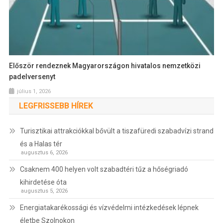
Először rendeznek Magyarországon hivatalos nemzetközi
padelversenyt
július 1, 2026
LEGFRISSEBB HÍREK
Turisztikai attrakciókkal bővült a tiszafüredi szabadvízi strand
és a Halas tér
augusztus 6, 2026
Csaknem 400 helyen volt szabadtéri tűz a hőségriadó
kihirdetése óta
augusztus 5, 2026
Energiatakarékossági és vízvédelmi intézkedések lépnek
életbe Szolnokon