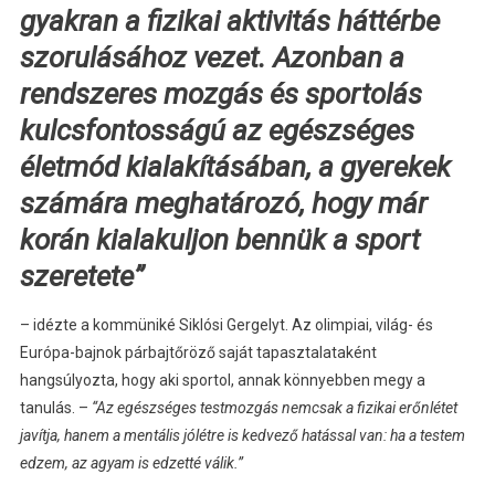
gyakran a fizikai aktivitás háttérbe
szorulásához vezet. Azonban a
rendszeres mozgás és sportolás
kulcsfontosságú az egészséges
életmód kialakításában, a gyerekek
számára meghatározó, hogy már
korán kialakuljon bennük a sport
szeretete”
– idézte a kommüniké Siklósi Gergelyt. Az olimpiai, világ- és
Európa-bajnok párbajtőröző saját tapasztalataként
hangsúlyozta, hogy aki sportol, annak könnyebben megy a
tanulás. –
“Az egészséges testmozgás nemcsak a fizikai erőnlétet
javítja, hanem a mentális jólétre is kedvező hatással van: ha a testem
edzem, az agyam is edzetté válik.”