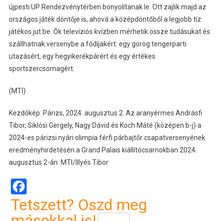
újpesti UP Rendezvénytérben bonyolítanak le. Ott zajlik majd az
országos játék döntője is, ahová a középdöntőből a legjobb tíz
játékos jut be. Ők televíziós kvízben mérhetik össze tudásukat és
szállhatnak versenybe a fődíjakért: egy görög tengerparti
utazásért, egy hegyikerékpárért és egy értékes
sportszercsomagért.
(MTI)
Kezdőkép: Párizs, 2024. augusztus 2. Az aranyérmes Andrásfi
Tibor, Siklósi Gergely, Nagy Dávid és Koch Máté (középen b-j) a
2024-es párizsi nyári olimpia férfi párbajtőr csapatversenyének
eredményhirdetésén a Grand Palais kiállítócsarnokban 2024.
augusztus 2-án. MTI/Illyés Tibor
Facebook
Tetszett? Oszd meg
másokkal is!