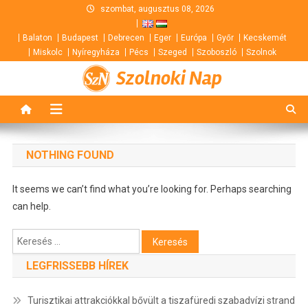
Skip
szombat, augusztus 08, 2026
to
Balaton
Budapest
Debrecen
Eger
Európa
Győr
Kecskemét
content
Miskolc
Nyíregyháza
Pécs
Szeged
Szoboszló
Szolnok
Szolnoki Nap
NOTHING FOUND
It seems we can’t find what you’re looking for. Perhaps searching
can help.
Keresés:
LEGFRISSEBB HÍREK
Turisztikai attrakciókkal bővült a tiszafüredi szabadvízi strand