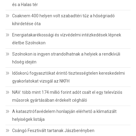
és a Halas tér
Csaknem 400 helyen volt szabadtéri tűz a hőségriadó
kihirdetése óta
Energiatakarékossági és vízvédelmi intézkedések lépnek
életbe Szolnokon
Szolnokon is ingyen strandolhatnak a helyiek a rendkívüli
hőség idején
Időskorú fogyasztókat érintő tisztességtelen kereskedelmi
gyakorlatokat vizsgál az NKFH
NAV: több mint 174 millió forint adót csalt el egy televíziós
műsorok gyártásában érdekelt cégháló
A katasztrófavédelem honlapján elérhető a klimatizált
helyiségek listája
Csángó Fesztivált tartanak Jászberényben