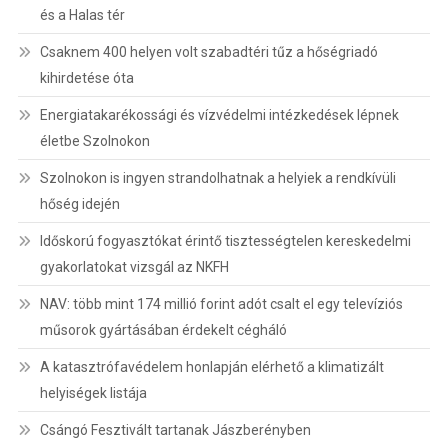
és a Halas tér
Csaknem 400 helyen volt szabadtéri tűz a hőségriadó
kihirdetése óta
Energiatakarékossági és vízvédelmi intézkedések lépnek
életbe Szolnokon
Szolnokon is ingyen strandolhatnak a helyiek a rendkívüli
hőség idején
Időskorú fogyasztókat érintő tisztességtelen kereskedelmi
gyakorlatokat vizsgál az NKFH
NAV: több mint 174 millió forint adót csalt el egy televíziós
műsorok gyártásában érdekelt cégháló
A katasztrófavédelem honlapján elérhető a klimatizált
helyiségek listája
Csángó Fesztivált tartanak Jászberényben