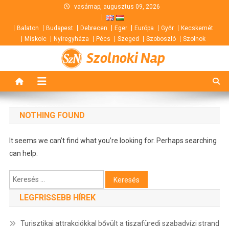
Skip
vasárnap, augusztus 09, 2026
to
Balaton
Budapest
Debrecen
Eger
Európa
Győr
Kecskemét
content
Miskolc
Nyíregyháza
Pécs
Szeged
Szoboszló
Szolnok
Szolnoki Nap
NOTHING FOUND
It seems we can’t find what you’re looking for. Perhaps searching
can help.
Keresés:
LEGFRISSEBB HÍREK
Turisztikai attrakciókkal bővült a tiszafüredi szabadvízi strand