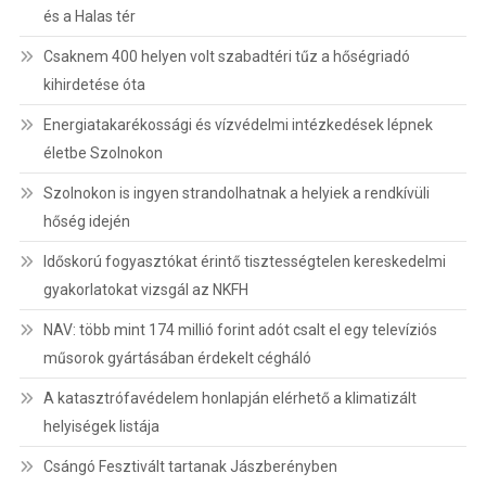
és a Halas tér
Csaknem 400 helyen volt szabadtéri tűz a hőségriadó
kihirdetése óta
Energiatakarékossági és vízvédelmi intézkedések lépnek
életbe Szolnokon
Szolnokon is ingyen strandolhatnak a helyiek a rendkívüli
hőség idején
Időskorú fogyasztókat érintő tisztességtelen kereskedelmi
gyakorlatokat vizsgál az NKFH
NAV: több mint 174 millió forint adót csalt el egy televíziós
műsorok gyártásában érdekelt cégháló
A katasztrófavédelem honlapján elérhető a klimatizált
helyiségek listája
Csángó Fesztivált tartanak Jászberényben