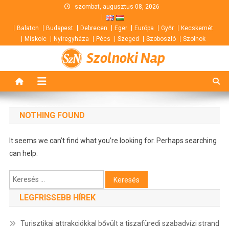
Skip
szombat, augusztus 08, 2026
to
Balaton
Budapest
Debrecen
Eger
Európa
Győr
Kecskemét
content
Miskolc
Nyíregyháza
Pécs
Szeged
Szoboszló
Szolnok
Szolnoki Nap
NOTHING FOUND
It seems we can’t find what you’re looking for. Perhaps searching
can help.
Keresés:
LEGFRISSEBB HÍREK
Turisztikai attrakciókkal bővült a tiszafüredi szabadvízi strand