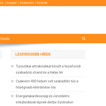
cs
Szeged
Szoboszló
Szolnok
Utazás
LEGFRISSEBB HÍREK
Turisztikai attrakciókkal bővült a tiszafüredi
szabadvízi strand és a Halas tér
Csaknem 400 helyen volt szabadtéri tűz a
hőségriadó kihirdetése óta
Energiatakarékossági és vízvédelmi
intézkedések lépnek életbe Szolnokon