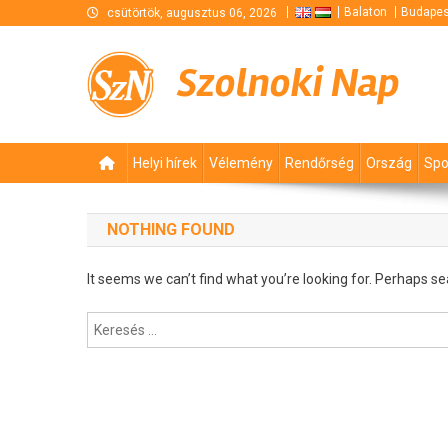
Skip
Balaton
Budapes
csütörtök, augusztus 06, 2026
to
content
Szolnoki Nap
Helyi hírek
Vélemény
Rendőrség
Ország
Spo
NOTHING FOUND
It seems we can’t find what you’re looking for. Perhaps se
Keresés: