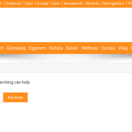
t
Debrecen
Eger
Európa
Győr
Kecskemét
Miskolc
Nyíregyháza
Pé
rt
Gazdaság
Egyetem
Kultúra
Bulvár
Wellness
Európa
Világ
arching can help.