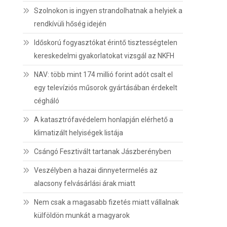
Szolnokon is ingyen strandolhatnak a helyiek a
rendkívüli hőség idején
Időskorú fogyasztókat érintő tisztességtelen
kereskedelmi gyakorlatokat vizsgál az NKFH
NAV: több mint 174 millió forint adót csalt el
egy televíziós műsorok gyártásában érdekelt
cégháló
A katasztrófavédelem honlapján elérhető a
klimatizált helyiségek listája
Csángó Fesztivált tartanak Jászberényben
Veszélyben a hazai dinnyetermelés az
alacsony felvásárlási árak miatt
Nem csak a magasabb fizetés miatt vállalnak
külföldön munkát a magyarok