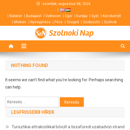
Skip
szombat, augusztus 08, 2026
to
Balaton
Budapest
Debrecen
Eger
Európa
Győr
Kecskemét
content
Miskolc
Nyíregyháza
Pécs
Szeged
Szoboszló
Szolnok
Szolnoki Nap
NOTHING FOUND
It seems we can’t find what you’re looking for. Perhaps searching
can help.
Keresés:
LEGFRISSEBB HÍREK
Turisztikai attrakciókkal bővült a tiszafüredi szabadvízi strand