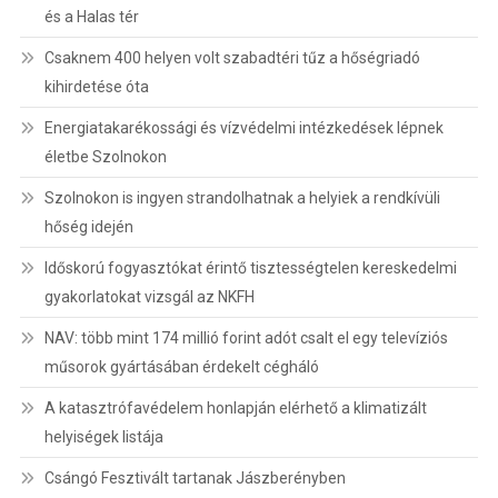
és a Halas tér
Csaknem 400 helyen volt szabadtéri tűz a hőségriadó
kihirdetése óta
Energiatakarékossági és vízvédelmi intézkedések lépnek
életbe Szolnokon
Szolnokon is ingyen strandolhatnak a helyiek a rendkívüli
hőség idején
Időskorú fogyasztókat érintő tisztességtelen kereskedelmi
gyakorlatokat vizsgál az NKFH
NAV: több mint 174 millió forint adót csalt el egy televíziós
műsorok gyártásában érdekelt cégháló
A katasztrófavédelem honlapján elérhető a klimatizált
helyiségek listája
Csángó Fesztivált tartanak Jászberényben