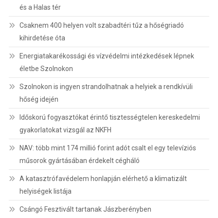
és a Halas tér
Csaknem 400 helyen volt szabadtéri tűz a hőségriadó
kihirdetése óta
Energiatakarékossági és vízvédelmi intézkedések lépnek
életbe Szolnokon
Szolnokon is ingyen strandolhatnak a helyiek a rendkívüli
hőség idején
Időskorú fogyasztókat érintő tisztességtelen kereskedelmi
gyakorlatokat vizsgál az NKFH
NAV: több mint 174 millió forint adót csalt el egy televíziós
műsorok gyártásában érdekelt cégháló
A katasztrófavédelem honlapján elérhető a klimatizált
helyiségek listája
Csángó Fesztivált tartanak Jászberényben