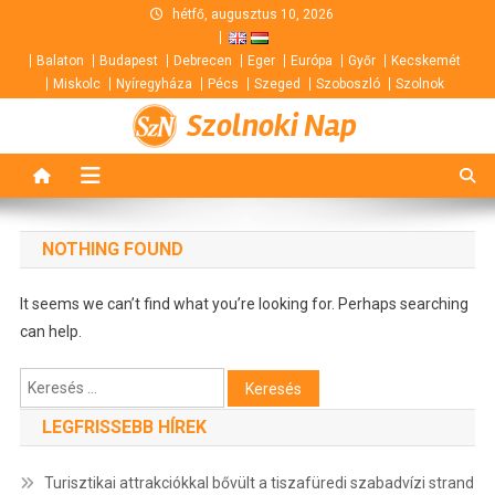
Skip
hétfő, augusztus 10, 2026
to
Balaton
Budapest
Debrecen
Eger
Európa
Győr
Kecskemét
content
Miskolc
Nyíregyháza
Pécs
Szeged
Szoboszló
Szolnok
Szolnoki Nap
NOTHING FOUND
It seems we can’t find what you’re looking for. Perhaps searching
can help.
Keresés:
LEGFRISSEBB HÍREK
Turisztikai attrakciókkal bővült a tiszafüredi szabadvízi strand