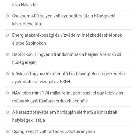
és a Halas tér
Csaknem 400 helyen volt szabadtéri tűz a hőségriadó
kihirdetése óta
Energiatakarékossági és vízvédelmi intézkedések lépnek
életbe Szolnokon
Szolnokon is ingyen strandolhatnak a helyiek a rendkívüli
hőség idején
Időskorú fogyasztókat érintő tisztességtelen kereskedelmi
gyakorlatokat vizsgál az NKFH
NAV: több mint 174 millió forint adót csalt el egy televíziós
műsorok gyártásában érdekelt cégháló
A katasztrófavédelem honlapján elérhető a klimatizált
helyiségek listája
Csángó Fesztivált tartanak Jászberényben