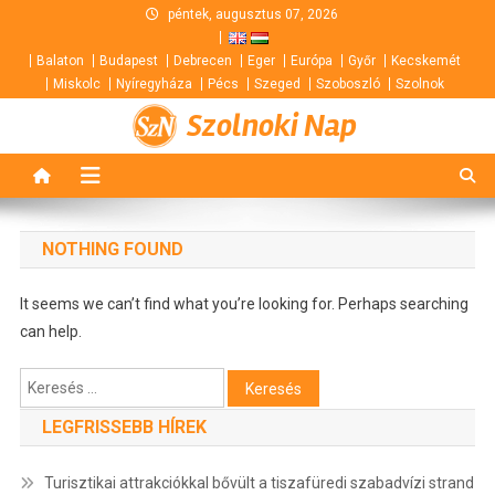
Skip
péntek, augusztus 07, 2026
to
Balaton
Budapest
Debrecen
Eger
Európa
Győr
Kecskemét
content
Miskolc
Nyíregyháza
Pécs
Szeged
Szoboszló
Szolnok
Szolnoki Nap
NOTHING FOUND
It seems we can’t find what you’re looking for. Perhaps searching
can help.
Keresés:
LEGFRISSEBB HÍREK
Turisztikai attrakciókkal bővült a tiszafüredi szabadvízi strand