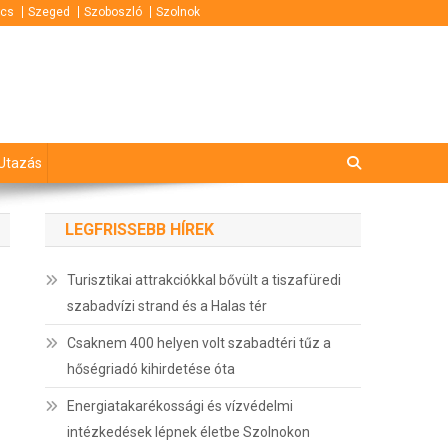
cs
Szeged
Szoboszló
Szolnok
Utazás
LEGFRISSEBB HÍREK
Turisztikai attrakciókkal bővült a tiszafüredi
szabadvízi strand és a Halas tér
Csaknem 400 helyen volt szabadtéri tűz a
hőségriadó kihirdetése óta
Energiatakarékossági és vízvédelmi
intézkedések lépnek életbe Szolnokon