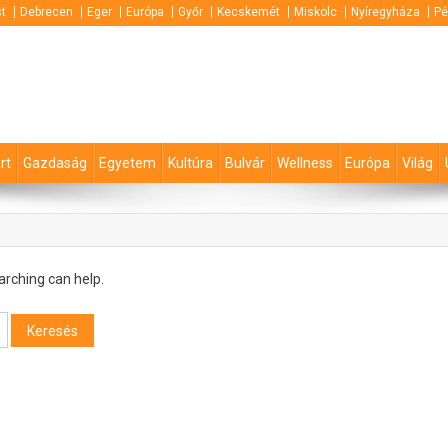
t
Debrecen
Eger
Európa
Győr
Kecskemét
Miskolc
Nyíregyháza
Pé
rt
Gazdaság
Egyetem
Kultúra
Bulvár
Wellness
Európa
Világ
arching can help.