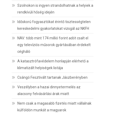
Szolnokon is ingyen strandolhatnak a helyiek a
rendkívüli hőség idején
Időskorú fogyasztókat érintő tisztességtelen
kereskedelmi gyakorlatokat vizsgál az NKFH
NAV: több mint 174 millió forint adót csalt el
egy televíziós műsorok gyártásában érdekelt
cégháló
A katasztrófavédelem honlapján elérhető a
klimatizált helyiségek listája
Csángó Fesztivált tartanak Jászberényben
Veszélyben a hazai dinnyetermelés az
alacsony felvásárlási árak miatt
Nem csak a magasabb fizetés miatt vállalnak
külföldön munkát a magyarok