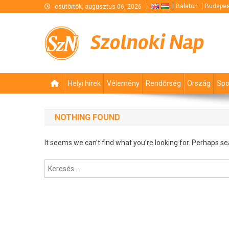
Skip
Balaton
Budapes
csütörtök, augusztus 06, 2026
to
content
Szolnoki Nap
Helyi hírek
Vélemény
Rendőrség
Ország
Spo
NOTHING FOUND
It seems we can’t find what you’re looking for. Perhaps se
Keresés: