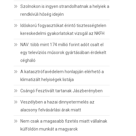
Szolnokon is ingyen strandolhatnak a helyiek a
rendkívüli hőség idején
Időskorú fogyasztókat érintő tisztességtelen
kereskedelmi gyakorlatokat vizsgál az NKFH
NAV: több mint 174 millió forint adót csalt el
egy televíziós műsorok gyártásában érdekelt
cégháló
A katasztrófavédelem honlapján elérhető a
klimatizált helyiségek listája
Csángó Fesztivált tartanak Jászberényben
Veszélyben a hazai dinnyetermelés az
alacsony felvásárlási árak miatt
Nem csak a magasabb fizetés miatt vállalnak
külföldön munkát a magyarok