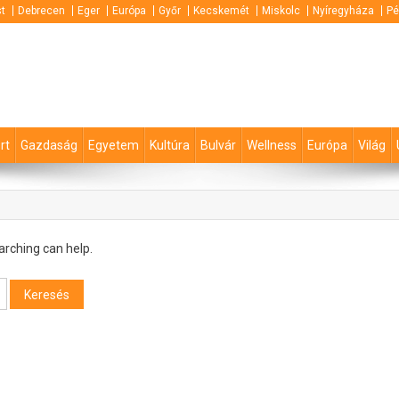
t
Debrecen
Eger
Európa
Győr
Kecskemét
Miskolc
Nyíregyháza
Pé
rt
Gazdaság
Egyetem
Kultúra
Bulvár
Wellness
Európa
Világ
arching can help.