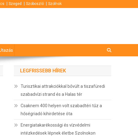
cs
Szeged
Szoboszló
Szolnok
Utazás
LEGFRISSEBB HÍREK
Turisztikai attrakciókkal bővült a tiszafüredi
szabadvízi strand és a Halas tér
Csaknem 400 helyen volt szabadtéri tűz a
hőségriadó kihirdetése óta
Energiatakarékossági és vízvédelmi
intézkedések lépnek életbe Szolnokon