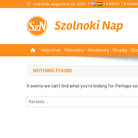
Skip
Balaton
Budapes
csütörtök, augusztus 06, 2026
to
content
Szolnoki Nap
Helyi hírek
Vélemény
Rendőrség
Ország
Spo
NOTHING FOUND
It seems we can’t find what you’re looking for. Perhaps se
Keresés: