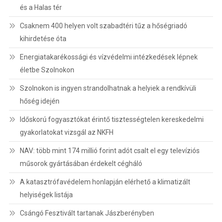
és a Halas tér
Csaknem 400 helyen volt szabadtéri tűz a hőségriadó
kihirdetése óta
Energiatakarékossági és vízvédelmi intézkedések lépnek
életbe Szolnokon
Szolnokon is ingyen strandolhatnak a helyiek a rendkívüli
hőség idején
Időskorú fogyasztókat érintő tisztességtelen kereskedelmi
gyakorlatokat vizsgál az NKFH
NAV: több mint 174 millió forint adót csalt el egy televíziós
műsorok gyártásában érdekelt cégháló
A katasztrófavédelem honlapján elérhető a klimatizált
helyiségek listája
Csángó Fesztivált tartanak Jászberényben