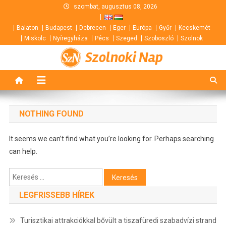
Skip
szombat, augusztus 08, 2026
to
Balaton
Budapest
Debrecen
Eger
Európa
Győr
Kecskemét
content
Miskolc
Nyíregyháza
Pécs
Szeged
Szoboszló
Szolnok
Szolnoki Nap
NOTHING FOUND
It seems we can’t find what you’re looking for. Perhaps searching
can help.
Keresés:
LEGFRISSEBB HÍREK
Turisztikai attrakciókkal bővült a tiszafüredi szabadvízi strand