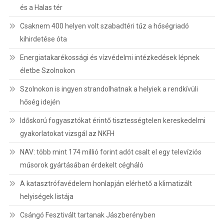
és a Halas tér
Csaknem 400 helyen volt szabadtéri tűz a hőségriadó
kihirdetése óta
Energiatakarékossági és vízvédelmi intézkedések lépnek
életbe Szolnokon
Szolnokon is ingyen strandolhatnak a helyiek a rendkívüli
hőség idején
Időskorú fogyasztókat érintő tisztességtelen kereskedelmi
gyakorlatokat vizsgál az NKFH
NAV: több mint 174 millió forint adót csalt el egy televíziós
műsorok gyártásában érdekelt cégháló
A katasztrófavédelem honlapján elérhető a klimatizált
helyiségek listája
Csángó Fesztivált tartanak Jászberényben