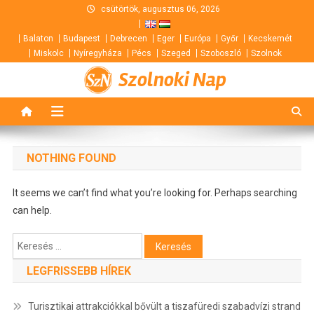
Skip
csütörtök, augusztus 06, 2026
to
Balaton
Budapest
Debrecen
Eger
Európa
Győr
Kecskemét
content
Miskolc
Nyíregyháza
Pécs
Szeged
Szoboszló
Szolnok
Szolnoki Nap
NOTHING FOUND
It seems we can’t find what you’re looking for. Perhaps searching
can help.
Keresés:
LEGFRISSEBB HÍREK
Turisztikai attrakciókkal bővült a tiszafüredi szabadvízi strand