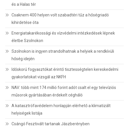
és a Halas tér
Csaknem 400 helyen volt szabadtéri tűz a hőségriadó
kihirdetése óta
Energiatakarékossági és vízvédelmi intézkedések lépnek
életbe Szolnokon
Szolnokon is ingyen strandolhatnak a helyiek a rendkívüli
hőség idején
Időskorú fogyasztókat érintő tisztességtelen kereskedelmi
gyakorlatokat vizsgál az NKFH
NAV: több mint 174 millió forint adót csalt el egy televíziós
műsorok gyártásában érdekelt cégháló
A katasztrófavédelem honlapján elérhető a klimatizált
helyiségek listája
Csángó Fesztivált tartanak Jászberényben