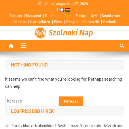
Skip
péntek, augusztus 07, 2026
to
Balaton
Budapest
Debrecen
Eger
Európa
Győr
Kecskemét
content
Miskolc
Nyíregyháza
Pécs
Szeged
Szoboszló
Szolnok
Szolnoki Nap
NOTHING FOUND
It seems we can’t find what you’re looking for. Perhaps searching
can help.
Keresés:
LEGFRISSEBB HÍREK
Turisztikai attrakciókkal bővült a tiszafüredi szabadvízi strand