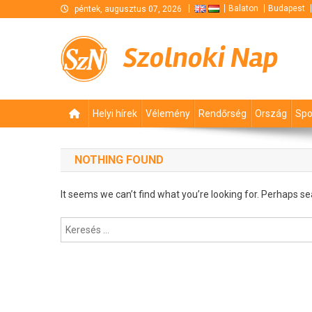
Skip
Balaton
Budapest
péntek, augusztus 07, 2026
to
content
Szolnoki Nap
Helyi hírek
Vélemény
Rendőrség
Ország
Spo
NOTHING FOUND
It seems we can’t find what you’re looking for. Perhaps se
Keresés: