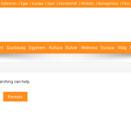
Debrecen
Eger
Európa
Győr
Kecskemét
Miskolc
Nyíregyháza
Pécs
rt
Gazdaság
Egyetem
Kultúra
Bulvár
Wellness
Európa
Világ
arching can help.