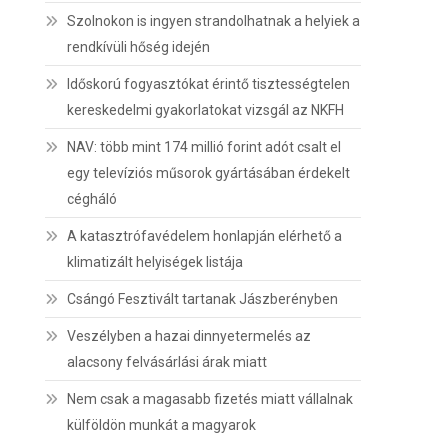
Szolnokon is ingyen strandolhatnak a helyiek a
rendkívüli hőség idején
Időskorú fogyasztókat érintő tisztességtelen
kereskedelmi gyakorlatokat vizsgál az NKFH
NAV: több mint 174 millió forint adót csalt el
egy televíziós műsorok gyártásában érdekelt
cégháló
A katasztrófavédelem honlapján elérhető a
klimatizált helyiségek listája
Csángó Fesztivált tartanak Jászberényben
Veszélyben a hazai dinnyetermelés az
alacsony felvásárlási árak miatt
Nem csak a magasabb fizetés miatt vállalnak
külföldön munkát a magyarok