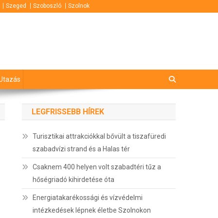
Szeged
Szoboszló
Szolnok
Utazás
LEGFRISSEBB HÍREK
Turisztikai attrakciókkal bővült a tiszafüredi
szabadvízi strand és a Halas tér
Csaknem 400 helyen volt szabadtéri tűz a
hőségriadó kihirdetése óta
Energiatakarékossági és vízvédelmi
intézkedések lépnek életbe Szolnokon