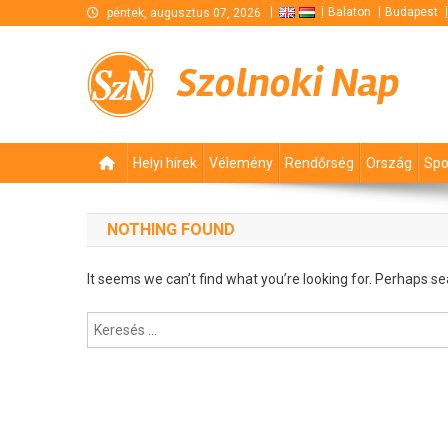
Skip
Balaton
Budapest
péntek, augusztus 07, 2026
to
content
Szolnoki Nap
Helyi hírek
Vélemény
Rendőrség
Ország
Spo
NOTHING FOUND
It seems we can’t find what you’re looking for. Perhaps se
Keresés: