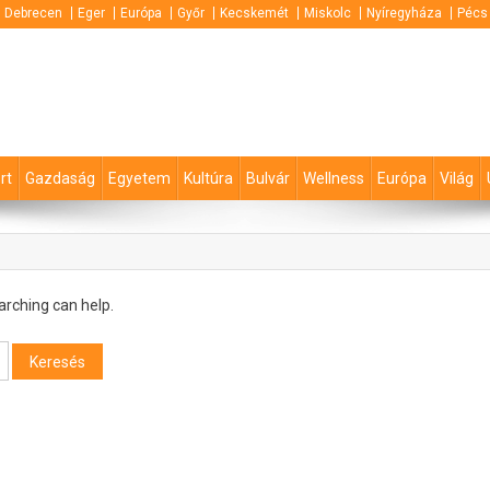
Debrecen
Eger
Európa
Győr
Kecskemét
Miskolc
Nyíregyháza
Pécs
rt
Gazdaság
Egyetem
Kultúra
Bulvár
Wellness
Európa
Világ
arching can help.