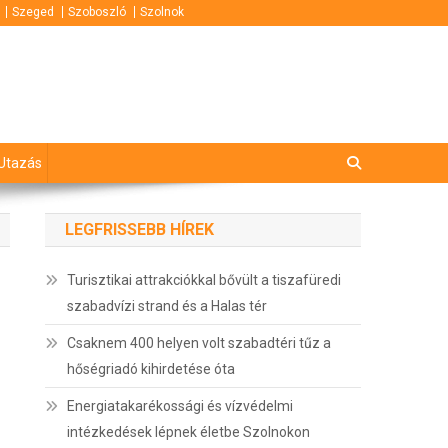
Szeged
Szoboszló
Szolnok
Utazás
LEGFRISSEBB HÍREK
Turisztikai attrakciókkal bővült a tiszafüredi
szabadvízi strand és a Halas tér
Csaknem 400 helyen volt szabadtéri tűz a
hőségriadó kihirdetése óta
Energiatakarékossági és vízvédelmi
intézkedések lépnek életbe Szolnokon