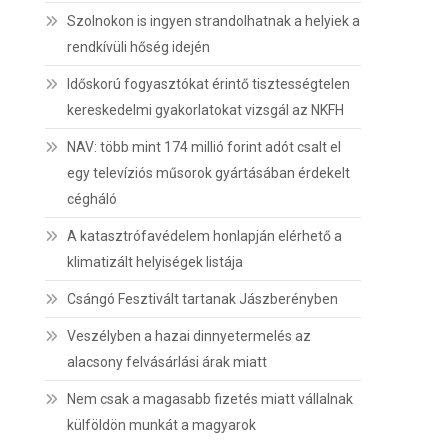
Szolnokon is ingyen strandolhatnak a helyiek a
rendkívüli hőség idején
Időskorú fogyasztókat érintő tisztességtelen
kereskedelmi gyakorlatokat vizsgál az NKFH
NAV: több mint 174 millió forint adót csalt el
egy televíziós műsorok gyártásában érdekelt
cégháló
A katasztrófavédelem honlapján elérhető a
klimatizált helyiségek listája
Csángó Fesztivált tartanak Jászberényben
Veszélyben a hazai dinnyetermelés az
alacsony felvásárlási árak miatt
Nem csak a magasabb fizetés miatt vállalnak
külföldön munkát a magyarok