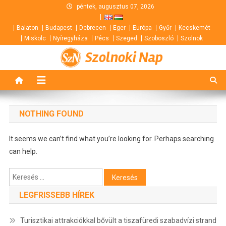
Skip
péntek, augusztus 07, 2026
to
Balaton
Budapest
Debrecen
Eger
Európa
Győr
Kecskemét
content
Miskolc
Nyíregyháza
Pécs
Szeged
Szoboszló
Szolnok
Szolnoki Nap
NOTHING FOUND
It seems we can’t find what you’re looking for. Perhaps searching
can help.
Keresés:
LEGFRISSEBB HÍREK
Turisztikai attrakciókkal bővült a tiszafüredi szabadvízi strand