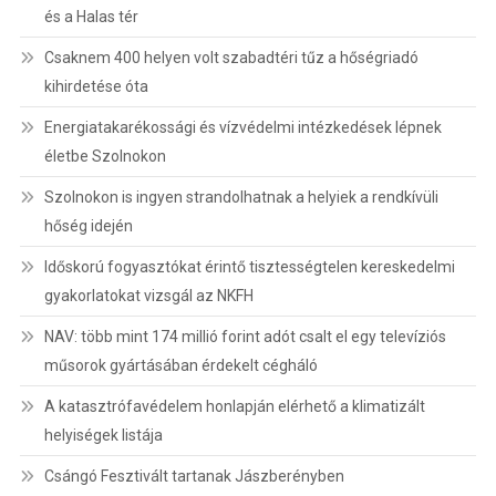
és a Halas tér
Csaknem 400 helyen volt szabadtéri tűz a hőségriadó
kihirdetése óta
Energiatakarékossági és vízvédelmi intézkedések lépnek
életbe Szolnokon
Szolnokon is ingyen strandolhatnak a helyiek a rendkívüli
hőség idején
Időskorú fogyasztókat érintő tisztességtelen kereskedelmi
gyakorlatokat vizsgál az NKFH
NAV: több mint 174 millió forint adót csalt el egy televíziós
műsorok gyártásában érdekelt cégháló
A katasztrófavédelem honlapján elérhető a klimatizált
helyiségek listája
Csángó Fesztivált tartanak Jászberényben