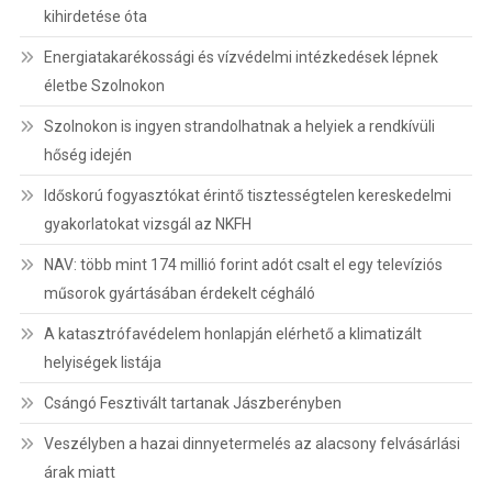
kihirdetése óta
Energiatakarékossági és vízvédelmi intézkedések lépnek
életbe Szolnokon
Szolnokon is ingyen strandolhatnak a helyiek a rendkívüli
hőség idején
Időskorú fogyasztókat érintő tisztességtelen kereskedelmi
gyakorlatokat vizsgál az NKFH
NAV: több mint 174 millió forint adót csalt el egy televíziós
műsorok gyártásában érdekelt cégháló
A katasztrófavédelem honlapján elérhető a klimatizált
helyiségek listája
Csángó Fesztivált tartanak Jászberényben
Veszélyben a hazai dinnyetermelés az alacsony felvásárlási
árak miatt