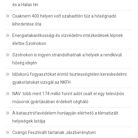
és a Halas tér
Csaknem 400 helyen volt szabadtéri tűz a hőségriadó
kihirdetése óta
Energiatakarékossági és vízvédelmi intézkedések lépnek
életbe Szolnokon
Szolnokon is ingyen strandolhatnak a helyiek a rendkívüli
hőség idején
Időskorú fogyasztókat érintő tisztességtelen kereskedelmi
gyakorlatokat vizsgál az NKFH
NAV: több mint 174 millió forint adót csalt el egy televíziós
műsorok gyártásában érdekelt cégháló
A katasztrófavédelem honlapján elérhető a klimatizált
helyiségek listája
Csángó Fesztivált tartanak Jászberényben