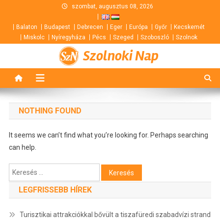
Skip
szombat, augusztus 08, 2026
to
Balaton
Budapest
Debrecen
Eger
Európa
Győr
Kecskemét
content
Miskolc
Nyíregyháza
Pécs
Szeged
Szoboszló
Szolnok
Szolnoki Nap
NOTHING FOUND
It seems we can’t find what you’re looking for. Perhaps searching
can help.
Keresés:
LEGFRISSEBB HÍREK
Turisztikai attrakciókkal bővült a tiszafüredi szabadvízi strand