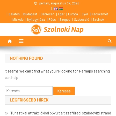
Skip
péntek, augusztus 07, 2026
to
Balaton
Budapest
Debrecen
Eger
Európa
Győr
Kecskemét
content
Miskolc
Nyíregyháza
Pécs
Szeged
Szoboszló
Szolnok
Szolnoki Nap
NOTHING FOUND
It seems we can’t find what you’re looking for. Perhaps searching
can help.
Keresés:
LEGFRISSEBB HÍREK
Turisztikai attrakciókkal bővült a tiszafüredi szabadvízi strand