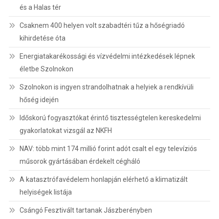
és a Halas tér
Csaknem 400 helyen volt szabadtéri tűz a hőségriadó
kihirdetése óta
Energiatakarékossági és vízvédelmi intézkedések lépnek
életbe Szolnokon
Szolnokon is ingyen strandolhatnak a helyiek a rendkívüli
hőség idején
Időskorú fogyasztókat érintő tisztességtelen kereskedelmi
gyakorlatokat vizsgál az NKFH
NAV: több mint 174 millió forint adót csalt el egy televíziós
műsorok gyártásában érdekelt cégháló
A katasztrófavédelem honlapján elérhető a klimatizált
helyiségek listája
Csángó Fesztivált tartanak Jászberényben