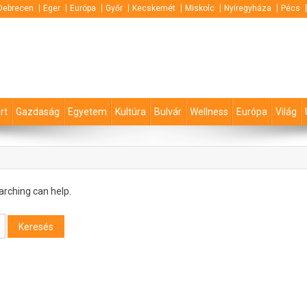
Debrecen
Eger
Európa
Győr
Kecskemét
Miskolc
Nyíregyháza
Pécs
rt
Gazdaság
Egyetem
Kultúra
Bulvár
Wellness
Európa
Világ
arching can help.