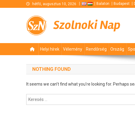
Skip
Balaton
Budapest
hétfő, augusztus 10, 2026
to
content
Szolnoki Nap
Helyi hírek
Vélemény
Rendőrség
Ország
Spo
NOTHING FOUND
It seems we can’t find what you’re looking for. Perhaps se
Keresés: