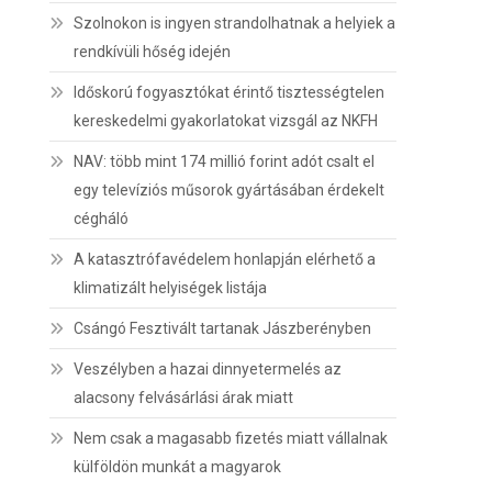
Szolnokon is ingyen strandolhatnak a helyiek a
rendkívüli hőség idején
Időskorú fogyasztókat érintő tisztességtelen
kereskedelmi gyakorlatokat vizsgál az NKFH
NAV: több mint 174 millió forint adót csalt el
egy televíziós műsorok gyártásában érdekelt
cégháló
A katasztrófavédelem honlapján elérhető a
klimatizált helyiségek listája
Csángó Fesztivált tartanak Jászberényben
Veszélyben a hazai dinnyetermelés az
alacsony felvásárlási árak miatt
Nem csak a magasabb fizetés miatt vállalnak
külföldön munkát a magyarok