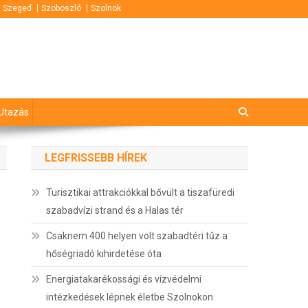
Szeged
Szoboszló
Szolnok
Utazás
LEGFRISSEBB HÍREK
Turisztikai attrakciókkal bővült a tiszafüredi
szabadvízi strand és a Halas tér
Csaknem 400 helyen volt szabadtéri tűz a
hőségriadó kihirdetése óta
Energiatakarékossági és vízvédelmi
intézkedések lépnek életbe Szolnokon