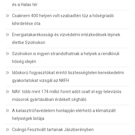
és a Halas tér
Csaknem 400 helyen volt szabadtéri tűz a hőségriadó
kihirdetése óta
Energiatakarékossági és vízvédelmi intézkedések lépnek
életbe Szolnokon
Szolnokon is ingyen strandolhatnak a helyiek a rendkívüli
hőség idején
Időskorú fogyasztókat érintő tisztességtelen kereskedelmi
gyakorlatokat vizsgál az NKFH
NAV: több mint 174 millió forint adót csalt el egy televíziós
műsorok gyártásában érdekelt cégháló
A katasztrófavédelem honlapján elérhető a klimatizált
helyiségek listája
Csángó Fesztivált tartanak Jászberényben