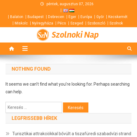
Skip
péntek, augusztus 07, 2026
to
Balaton
Budapest
Debrecen
Eger
Európa
Győr
Kecskemét
content
Miskolc
Nyíregyháza
Pécs
Szeged
Szoboszló
Szolnok
Szolnoki Nap
NOTHING FOUND
It seems we can’t find what you’re looking for. Perhaps searching
can help.
Keresés:
LEGFRISSEBB HÍREK
Turisztikai attrakciókkal bővült a tiszafüredi szabadvízi strand