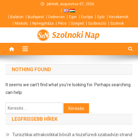
Skip
péntek, augusztus 07, 2026
to
Balaton
Budapest
Debrecen
Eger
Európa
Győr
Kecskemét
content
Miskolc
Nyíregyháza
Pécs
Szeged
Szoboszló
Szolnok
Szolnoki Nap
NOTHING FOUND
It seems we can’t find what you’re looking for. Perhaps searching
can help.
Keresés:
LEGFRISSEBB HÍREK
Turisztikai attrakciókkal bővült a tiszafüredi szabadvízi strand