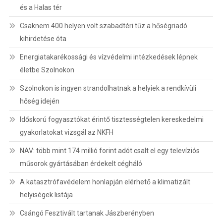
és a Halas tér
Csaknem 400 helyen volt szabadtéri tűz a hőségriadó
kihirdetése óta
Energiatakarékossági és vízvédelmi intézkedések lépnek
életbe Szolnokon
Szolnokon is ingyen strandolhatnak a helyiek a rendkívüli
hőség idején
Időskorú fogyasztókat érintő tisztességtelen kereskedelmi
gyakorlatokat vizsgál az NKFH
NAV: több mint 174 millió forint adót csalt el egy televíziós
műsorok gyártásában érdekelt cégháló
A katasztrófavédelem honlapján elérhető a klimatizált
helyiségek listája
Csángó Fesztivált tartanak Jászberényben