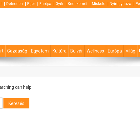
t
Debrecen
Eger
Európa
Győr
Kecskemét
Miskolc
Nyíregyháza
Pé
rt
Gazdaság
Egyetem
Kultúra
Bulvár
Wellness
Európa
Világ
arching can help.