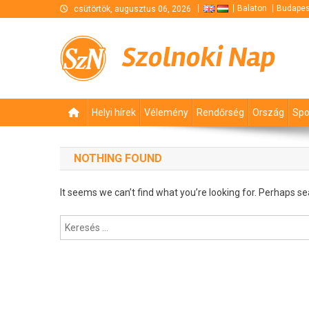
Skip
Balaton
Budapes
csütörtök, augusztus 06, 2026
to
content
Szolnoki Nap
Helyi hírek
Vélemény
Rendőrség
Ország
Spo
NOTHING FOUND
It seems we can’t find what you’re looking for. Perhaps se
Keresés: