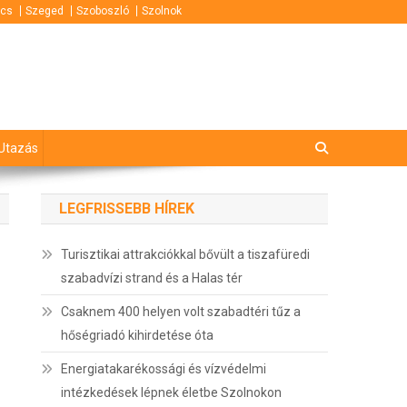
cs
Szeged
Szoboszló
Szolnok
Utazás
LEGFRISSEBB HÍREK
Turisztikai attrakciókkal bővült a tiszafüredi
szabadvízi strand és a Halas tér
Csaknem 400 helyen volt szabadtéri tűz a
hőségriadó kihirdetése óta
Energiatakarékossági és vízvédelmi
intézkedések lépnek életbe Szolnokon