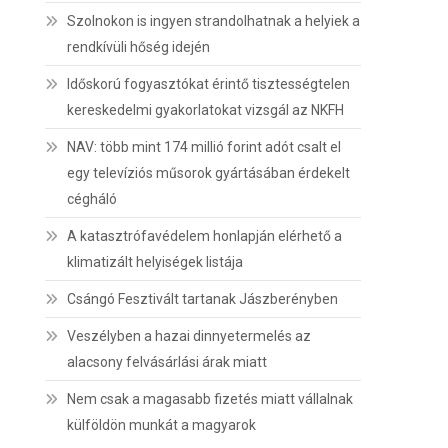
Szolnokon is ingyen strandolhatnak a helyiek a
rendkívüli hőség idején
Időskorú fogyasztókat érintő tisztességtelen
kereskedelmi gyakorlatokat vizsgál az NKFH
NAV: több mint 174 millió forint adót csalt el
egy televíziós műsorok gyártásában érdekelt
cégháló
A katasztrófavédelem honlapján elérhető a
klimatizált helyiségek listája
Csángó Fesztivált tartanak Jászberényben
Veszélyben a hazai dinnyetermelés az
alacsony felvásárlási árak miatt
Nem csak a magasabb fizetés miatt vállalnak
külföldön munkát a magyarok