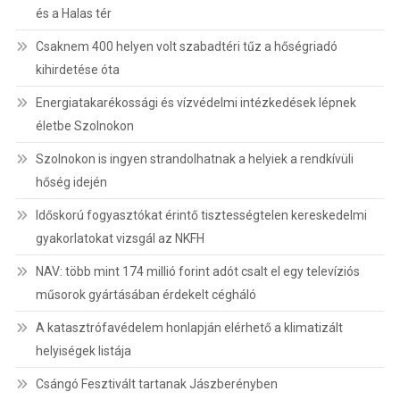
és a Halas tér
Csaknem 400 helyen volt szabadtéri tűz a hőségriadó
kihirdetése óta
Energiatakarékossági és vízvédelmi intézkedések lépnek
életbe Szolnokon
Szolnokon is ingyen strandolhatnak a helyiek a rendkívüli
hőség idején
Időskorú fogyasztókat érintő tisztességtelen kereskedelmi
gyakorlatokat vizsgál az NKFH
NAV: több mint 174 millió forint adót csalt el egy televíziós
műsorok gyártásában érdekelt cégháló
A katasztrófavédelem honlapján elérhető a klimatizált
helyiségek listája
Csángó Fesztivált tartanak Jászberényben