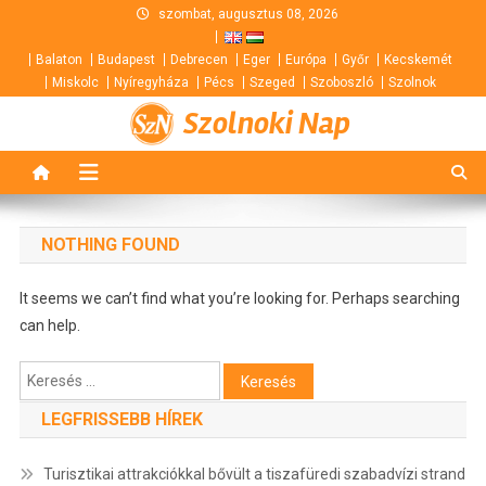
Skip
szombat, augusztus 08, 2026
to
Balaton
Budapest
Debrecen
Eger
Európa
Győr
Kecskemét
content
Miskolc
Nyíregyháza
Pécs
Szeged
Szoboszló
Szolnok
Szolnoki Nap
NOTHING FOUND
It seems we can’t find what you’re looking for. Perhaps searching
can help.
Keresés:
LEGFRISSEBB HÍREK
Turisztikai attrakciókkal bővült a tiszafüredi szabadvízi strand