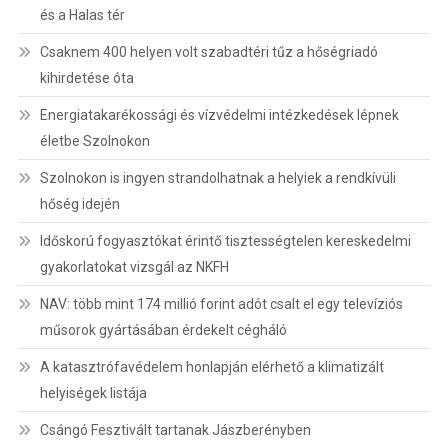
és a Halas tér
Csaknem 400 helyen volt szabadtéri tűz a hőségriadó
kihirdetése óta
Energiatakarékossági és vízvédelmi intézkedések lépnek
életbe Szolnokon
Szolnokon is ingyen strandolhatnak a helyiek a rendkívüli
hőség idején
Időskorú fogyasztókat érintő tisztességtelen kereskedelmi
gyakorlatokat vizsgál az NKFH
NAV: több mint 174 millió forint adót csalt el egy televíziós
műsorok gyártásában érdekelt cégháló
A katasztrófavédelem honlapján elérhető a klimatizált
helyiségek listája
Csángó Fesztivált tartanak Jászberényben