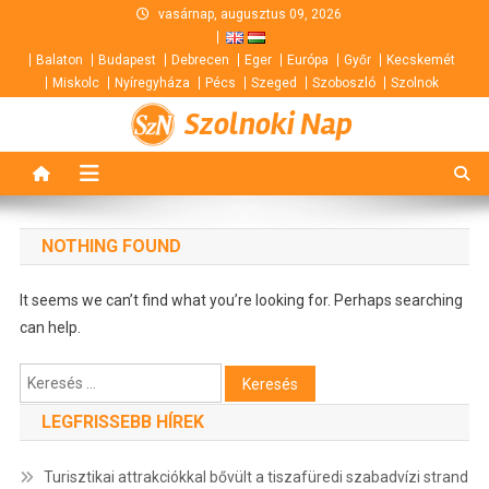
Skip
vasárnap, augusztus 09, 2026
to
Balaton
Budapest
Debrecen
Eger
Európa
Győr
Kecskemét
content
Miskolc
Nyíregyháza
Pécs
Szeged
Szoboszló
Szolnok
Szolnoki Nap
NOTHING FOUND
It seems we can’t find what you’re looking for. Perhaps searching
can help.
Keresés:
LEGFRISSEBB HÍREK
Turisztikai attrakciókkal bővült a tiszafüredi szabadvízi strand